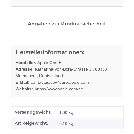
Angaben zur Produktsicherheit
Herstellerinformationen:
Hersteller:
Apple GmbH
Adresse:
Katharina-von-Bora-Strasse 3 , 80333
Muenchen , Deutschland
E-Mail:
contactus.de@euro.apple.com
Website:
https://www.apple.com/de
Produkteigenschaft
Wert
Versandgewicht:
1,00 kg
Artikelgewicht:
0,10
kg