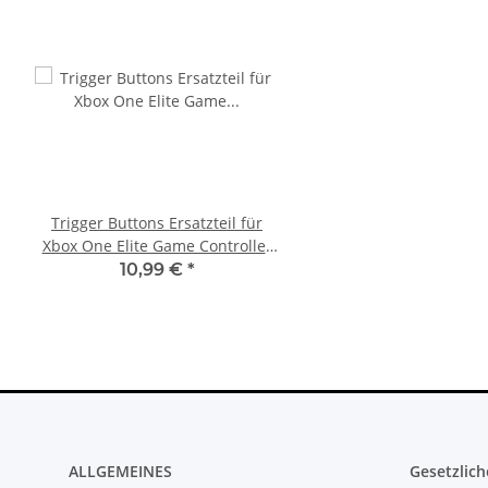
Trigger Buttons Ersatzteil für
Original Microsoft XBO
Xbox One Elite Game Controller
Netzteil 220V 135 Watt
Silber
10.83A * gebrau
10,99 €
*
36,99 €
*
ALLGEMEINES
Gesetzlich