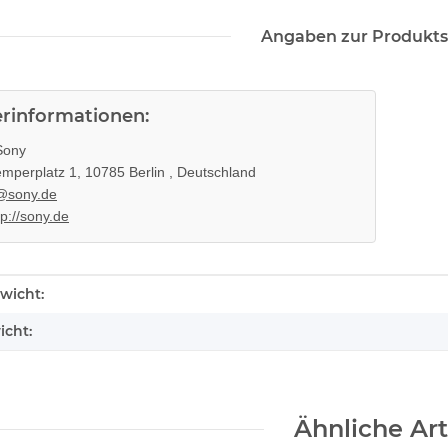
Angaben zur Produkts
erinformationen:
ony
mperplatz 1, 10785 Berlin , Deutschland
@sony.de
tp://sony.de
enschaft
wicht:
icht:
Ähnliche Art