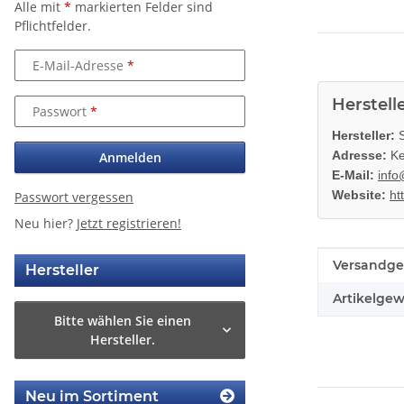
Alle mit
*
markierten Felder sind
Pflichtfelder.
E-Mail-Adresse
Herstell
Passwort
Hersteller:
S
Adresse:
Ke
Anmelden
E-Mail:
info
Website:
ht
Passwort vergessen
Neu hier?
Jetzt registrieren!
Produkteig
Wert
Versandge
Hersteller
Artikelgew
Bitte wählen Sie einen
Hersteller.
Neu im Sortiment