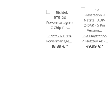
Richtek RT5126
PS4 Playstation
Powermanagement
4 Netzteil ADP-
IC Chip für
240AR - 5 Pin
18,89 €
*
49,99 €
*
Playstation 5
Version für PS4
PS5
CUH-1004A
M 450EAA
Sony Playstation 3 KEM KES
KEM 450DA
Defekt -
450EAA PS3 Schlitten ohne Laser
Laser für Sony 
er
Blu-Ray Laufwerk 320
12,99 €
*
14