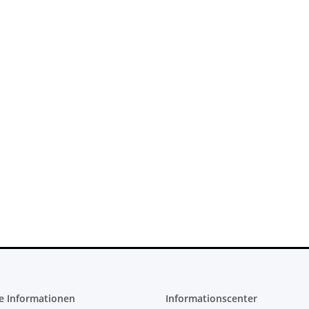
X 360 Slim
Xbox 360 Netzteil (PAL) - 150 Watt
Trigger Butt
 - 12V -
12V - 12,1A für Jasper
Xbox One Eli
cht
Mainboards gebraucht
22,99 €
*
10
e Informationen
Informationscenter