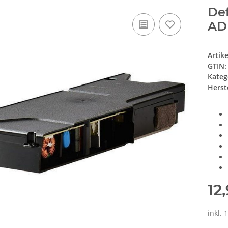
Def
AD
Artik
GTIN:
Kateg
Herste
12
inkl. 