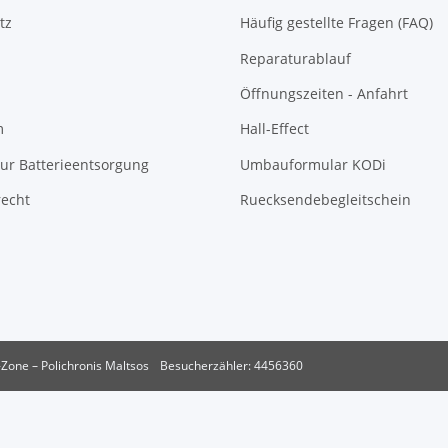
tz
Häufig gestellte Fragen (FAQ)
Reparaturablauf
Öffnungszeiten - Anfahrt
m
Hall-Effect
ur Batterieentsorgung
Umbauformular KODi
recht
Ruecksendebegleitschein
Zone – Polichronis Maltsos
Besucherzähler: 4456360