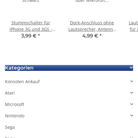
Stummschalter für
Dock-Anschluss ohne
Laut
iPhone 3G und 3GS -
Lautsprecher, Antenne
für
Schwarz
oder Mikrofon für
3,99 €
*
4,99 €
*
iPhone 3G
Kategorien
Konsolen Ankauf
Atari
Microsoft
Nintendo
Sega