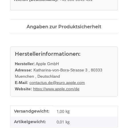
Angaben zur Produktsicherheit
Herstellerinformationen:
Hersteller:
Apple GmbH
Adresse:
Katharina-von-Bora-Strasse 3 , 80333
Muenchen , Deutschland
E-Mail:
contactus.de@euro.apple.com
Website:
https://www.apple.com/de
Produkteigenschaft
Wert
Versandgewicht:
1,00 kg
Artikelgewicht:
0,01
kg