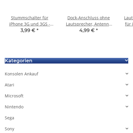
Stummschalter für
Dock-Anschluss ohne
Laut
iPhone 3G und 3GS -
Lautsprecher, Antenne
für
Schwarz
oder Mikrofon für
3,99 €
*
4,99 €
*
iPhone 3G
Kategorien
Konsolen Ankauf
Atari
Microsoft
Nintendo
Sega
Sony