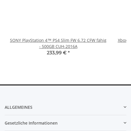
SONY PlayStation 4™ PS4 Slim FW 6.72 CFW fähig
Xbox 36
- 500GB CUH-2016A
233,99 €
*
ALLGEMEINES
Gesetzliche Informationen