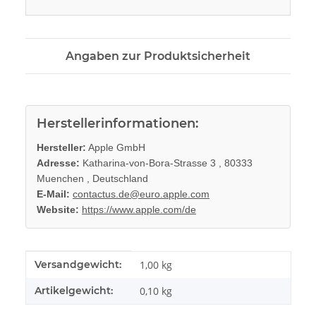
Angaben zur Produktsicherheit
Herstellerinformationen:
Hersteller:
Apple GmbH
Adresse:
Katharina-von-Bora-Strasse 3 , 80333
Muenchen , Deutschland
E-Mail:
contactus.de@euro.apple.com
Website:
https://www.apple.com/de
Produkteigenschaft
Wert
Versandgewicht:
1,00 kg
Artikelgewicht:
0,10
kg