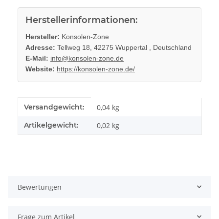
Herstellerinformationen:
Hersteller:
Konsolen-Zone
Adresse:
Tellweg 18, 42275 Wuppertal , Deutschland
E-Mail:
info@konsolen-zone.de
Website:
https://konsolen-zone.de/
Produkteigenschaft
Wert
Versandgewicht:
0,04 kg
Artikelgewicht:
0,02
kg
Bewertungen
Frage zum Artikel