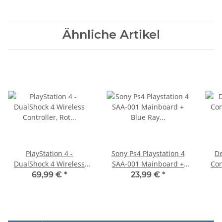
Ähnliche Artikel
PlayStation 4 -
Sony Ps4 Playstation 4
De
DualShock 4 Wireless
SAA-001 Mainboard +
Con
Controller, Rot
Blue Ray Mainboard
69,99 €
*
23,99 €
*
Camouflage gebraucht
Defekt - BLOD