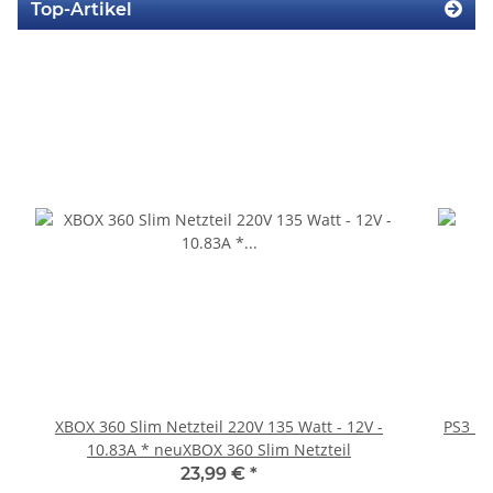
Top-Artikel
XBOX 360 Slim Netzteil 220V 135 Watt - 12V -
PS3 Pl
10.83A * neuXBOX 360 Slim Netzteil
fü
23,99 €
*