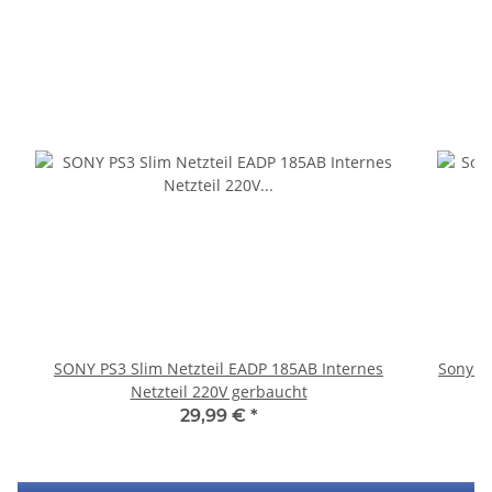
SONY PS3 Slim Netzteil EADP 185AB Internes
Sony P
Netzteil 220V gerbaucht
S
29,99 €
*