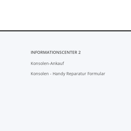
Gehäuse
Controller V4
JDM 050/055 PS4
INFORMATIONSCENTER 2
Konsolen-Ankauf
Konsolen - Handy Reparatur Formular