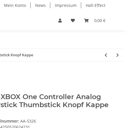
Mein Konto
News
Impressum
Hall-Effect
0,00 €
bstick Knopf Kappe
 XBOX One Controller Analog
ystick Thumbstick Knopf Kappe
elnummer:
AA-5326
4250520624231