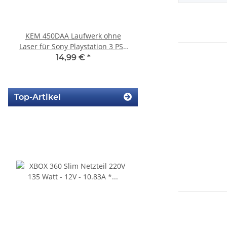
KEM 450DAA Laufwerk ohne
SONY PS3 Slim Netzte
Laser für Sony Playstation 3 PS3
220BB Internes Netzt
Slim
gebraucht
14,99 €
*
29,99 €
*
Top-Artikel