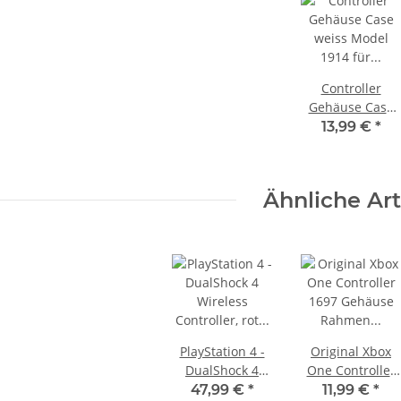
 Konsole -
Xbox 360 Netzteil (PAL) - 150 Watt
CFI-1016B
12V - 12,1A für Jasper
Mainboards gebraucht
22,99 €
*
Controller
Gehäuse Case
weiss Model
13,99 €
*
1914 für
Original Xbox
Series X / S
Ähnliche Art
PlayStation 4 -
Original Xbox
DualShock 4
One Controller
Wireless
1697 Gehäuse
47,99 €
*
11,99 €
*