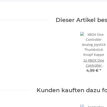
il EADP
Sony Playstation 3 KEM 450EAA
Dieser Artikel be
eil 220V
Laufwerk ohne Laser - Defekt -
Eratzteilspender
14,99 €
*
2x
XBOX One
Controller
Analog Joystick
4,99 €
*
Thumbstick
Knopf Kappe
Kunden kauften dazu fo