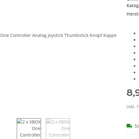
Kateg
Herste
8,
inkl. 
So