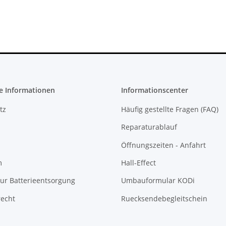
Controller, rot
Rahmen innen
schwarz
RT LB Tasten
gebraucht
e Informationen
Informationscenter
tz
Häufig gestellte Fragen (FAQ)
Reparaturablauf
Öffnungszeiten - Anfahrt
m
Hall-Effect
ur Batterieentsorgung
Umbauformular KODi
recht
Ruecksendebegleitschein