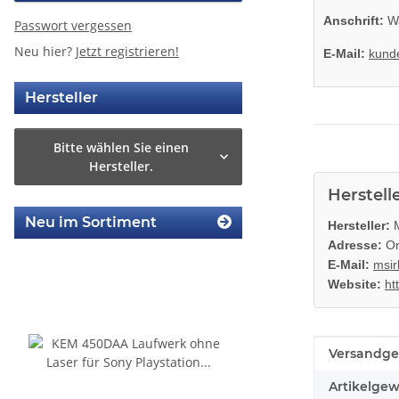
Anschrift:
Wa
Passwort vergessen
Neu hier?
Jetzt registrieren!
E-Mail:
kund
Hersteller
Bitte wählen Sie einen
Hersteller.
Herstell
Neu im Sortiment
Hersteller:
M
Adresse:
On
E-Mail:
msir
Website:
ht
Produkteig
Wert
Versandge
Artikelgew