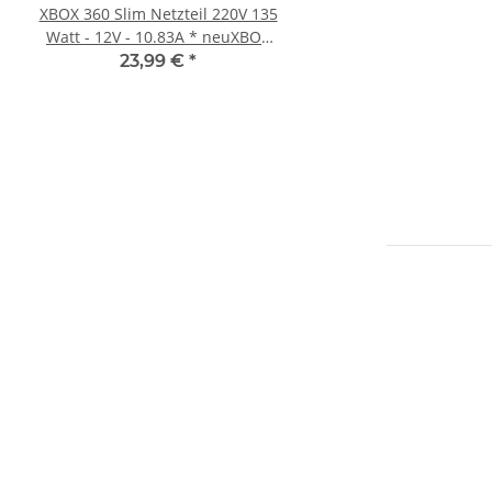
XBOX 360 Slim Netzteil 220V 135
Sony PlayStation 5 - Ps5
Watt - 12V - 10.83A * neuXBOX
Digital Edition- 825GB 
360 Slim Netzteil
gebraucht
23,99 €
*
395,00 €
*