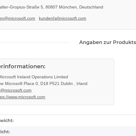
lter-Gropius-Straße 5, 80807 München, Deutschland
en@microsoft.com
kunden[at]microsoft.com
Angaben zur Produkts
erinformationen:
icrosoft Ireland Operations Limited
e Microsoft Place 0, D18 P521 Dublin , Irland
l@microsoft.com
tps://www.microsoft.com
enschaft
wicht:
icht: