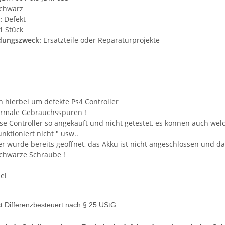
chwarz
:
Defekt
1 Stück
dungszweck:
Ersatzteile oder Reparaturprojekte
h hierbei um defekte Ps4 Controller
ormale Gebrauchsspuren !
se Controller so angekauft und nicht getestet, es können auch welc
unktioniert nicht " usw..
ler wurde bereits geöffnet, das Akku ist nicht angeschlossen und d
schwarze Schraube !
el
ist Differenzbesteuert nach § 25 UStG