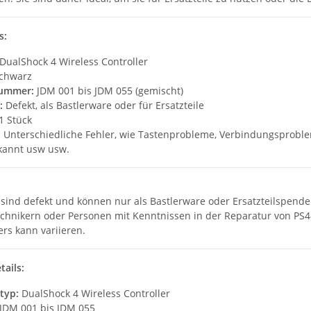
s:
DualShock 4 Wireless Controller
chwarz
nummer:
JDM 001 bis JDM 055 (gemischt)
:
Defekt, als Bastlerware oder für Ersatzteile
1 Stück
:
Unterschiedliche Fehler, wie Tastenprobleme, Verbindungsprobleme,
rkannt usw usw.
r sind defekt und können nur als Bastlerware oder Ersatzteilspend
chnikern oder Personen mit Kenntnissen in der Reparatur von PS4
ers kann variieren.
tails:
typ:
DualShock 4 Wireless Controller
JDM 001 bis JDM 055