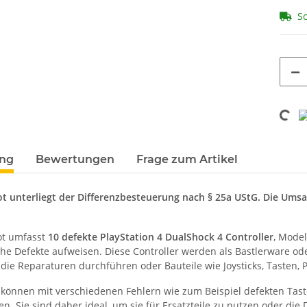
So
Loadi
terkarten anzeigen
ung
Bewertungen
Frage zum Artikel
t unterliegt der Differenzbesteuerung nach § 25a UStG. Die Ums
ot umfasst
10 defekte PlayStation 4 DualShock 4 Controller
, Model
he Defekte aufweisen. Diese Controller werden als Bastlerware oder
 die Reparaturen durchführen oder Bauteile wie Joysticks, Tasten
r können mit verschiedenen Fehlern wie zum Beispiel defekten Tas
en. Sie sind daher ideal, um sie für Ersatzteile zu nutzen oder die