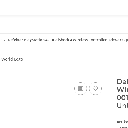
r
Defekter PlayStation 4 - DualShock 4 Wireless Controller, schwarz - 
Def
Wir
001
Unt
Artik
GTIN: