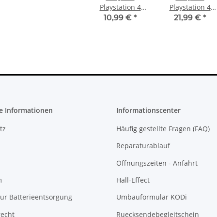
Playstation 4
Playstation 4
Slim Festplatten
CUH 1004
10,99 €
*
21,99 €
*
HDD Halterung
Maiboard HDMI
CUH-2016 2116
Defekt
2216 mit
schrauben
e Informationen
Informationscenter
tz
Häufig gestellte Fragen (FAQ)
Reparaturablauf
Öffnungszeiten - Anfahrt
m
Hall-Effect
ur Batterieentsorgung
Umbauformular KODi
recht
Ruecksendebegleitschein