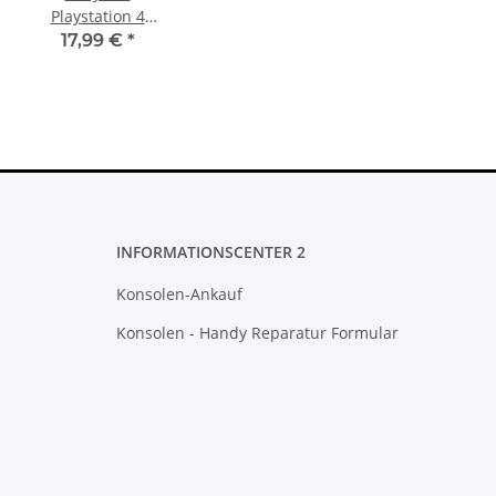
Playstation 4
CUH 1116
17,99 €
*
Mainboard
Defekt Stecker
am Mainboard
abgerissen
INFORMATIONSCENTER 2
Konsolen-Ankauf
Konsolen - Handy Reparatur Formular