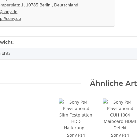
mperplatz 1, 10785 Berlin , Deutschland
@sony.de
tp://sony.de
enschaft
wicht:
icht:
PS4 Slim
Original Microsoft XBOX 360 Slim
00GB CUH-
Netzteil 220V 135 Watt - 12V -
10.83A * gebraucht
36,99 €
*
Ähnliche Art
Sony Ps4
Sony Ps4