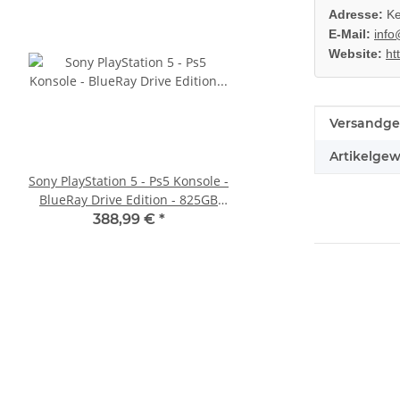
Adresse:
Ke
E-Mail:
info
Website:
ht
Produkteig
Wert
Versandge
Artikelgew
Sony PlayStation 5 - Ps5 Konsole -
SONY PlayStation 4™ 
BlueRay Drive Edition - 825GB
FW 6.72 CFW fähig - 5
CFI-1216A gebraucht
2016A
388,99 €
*
233,99 €
*