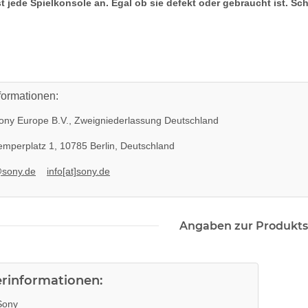
t jede Spielkonsole an. Egal ob sie defekt oder gebraucht ist. Sc
formationen:
ny Europe B.V., Zweigniederlassung Deutschland
mperplatz 1, 10785 Berlin, Deutschland
@sony.de
info[at]sony.de
M 450EAA
KEM 450AAA Laufwerk ohne
Defekt -
Laser für Sony Playstation 3 PS3
er
Slim gebraucht
14,99 €
*
Angaben zur Produkts
erinformationen:
ony