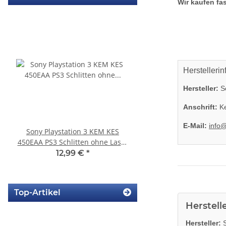
Wir kaufen fas
Herstellerin
Hersteller:
So
Anschrift:
Ke
E-Mail:
info
Sony Playstation 3 KEM KES
Sony Playstation 3 KE
450EAA PS3 Schlitten ohne Laser
Laufwerk ohne Laser - 
Blu-Ray Laufwerk 320
Eratzteilspend
12,99 €
*
14,99 €
*
Top-Artikel
Herstell
Hersteller:
S