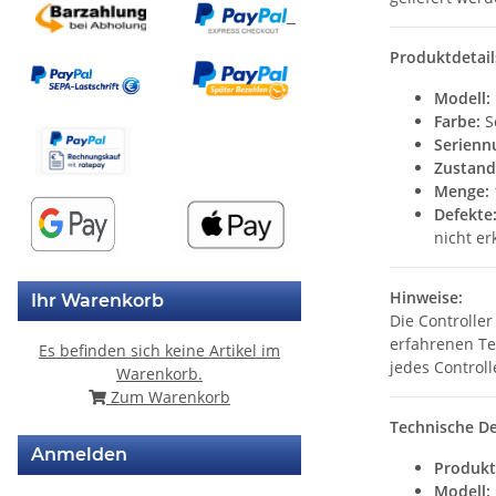
Produktdetail
Modell:
Farbe:
S
Serien
Zustand
Menge:
Defekte
nicht e
Hinweise:
Ihr Warenkorb
Die Controlle
erfahrenen Te
Es befinden sich keine Artikel im
jedes Controll
Warenkorb.
Zum Warenkorb
Technische De
Anmelden
Produkt
Modell: