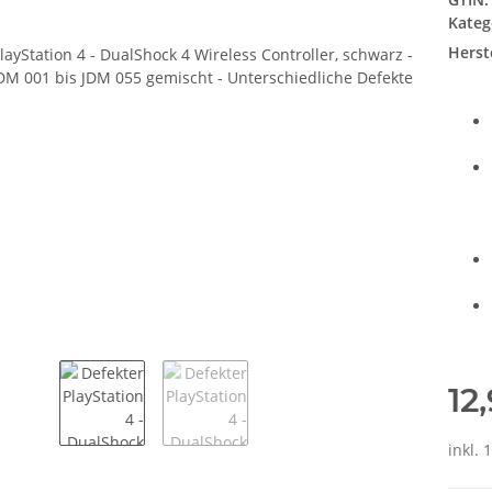
Kateg
Herste
12
inkl. 