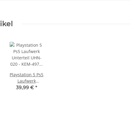
ikel
Playstation 5 Ps5
Laufwerk
Unterteil UHN-
39,99 €
*
020 - KEM-497
Laser CFI-1116