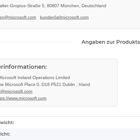
lter-Gropius-Straße 5, 80807 München, Deutschland
en@microsoft.com
kunden[at]microsoft.com
Angaben zur Produkts
erinformationen:
icrosoft Ireland Operations Limited
e Microsoft Place 0, D18 P521 Dublin , Irland
l@microsoft.com
tps://www.microsoft.com
enschaft
wicht:
icht: