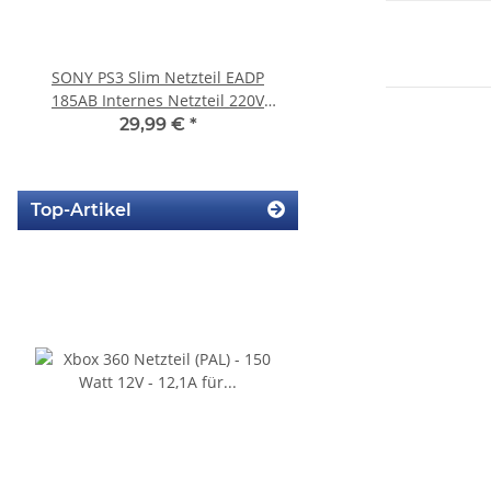
SONY PS3 Slim Netzteil EADP
Sony Playstation 3 
185AB Internes Netzteil 220V
450EAA PS3 Schlitten o
gerbaucht
Blu-Ray Laufwerk
29,99 €
*
12,99 €
*
Top-Artikel