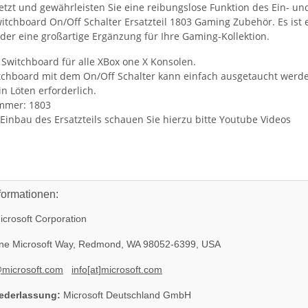
 jetzt und gewährleisten Sie eine reibungslose Funktion des Ein- 
tchboard On/Off Schalter Ersatzteil 1803 Gaming Zubehör. Es ist ei
der eine großartige Ergänzung für Ihre Gaming-Kollektion.
 Switchboard für alle XBox one X Konsolen.
tchboard mit dem On/Off Schalter kann einfach ausgetaucht werd
ein Löten erforderlich.
mmer: 1803
Einbau des Ersatzteils schauen Sie hierzu bitte Youtube Videos
formationen:
crosoft Corporation
e Microsoft Way, Redmond, WA 98052-6399, USA
@microsoft.com
info[at]microsoft.com
ederlassung:
Microsoft Deutschland GmbH