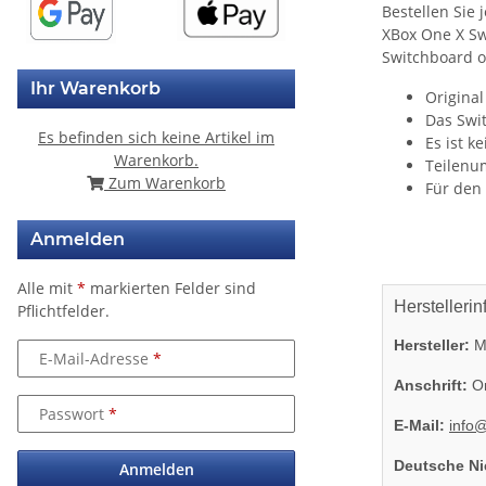
Bestellen Sie
XBox One X Swi
Switchboard o
Ihr Warenkorb
Original
Das Swi
Es befinden sich keine Artikel im
Es ist k
Warenkorb.
Teilenu
Zum Warenkorb
Für den 
Anmelden
Alle mit
*
markierten Felder sind
Herstellerin
Pflichtfelder.
Hersteller:
Mi
E-Mail-Adresse
Anschrift:
On
Passwort
E-Mail:
info
Deutsche Ni
Anmelden