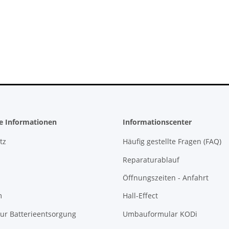
teil für
Sony PlayStation 5 - Ps5 Konsole -
ontroller
Digital Edition- 825GB CFI-1016B
gebraucht
395,00 €
*
he Informationen
Informationscenter
tz
Häufig gestellte Fragen (FAQ)
Reparaturablauf
Öffnungszeiten - Anfahrt
m
Hall-Effect
ur Batterieentsorgung
Umbauformular KODi