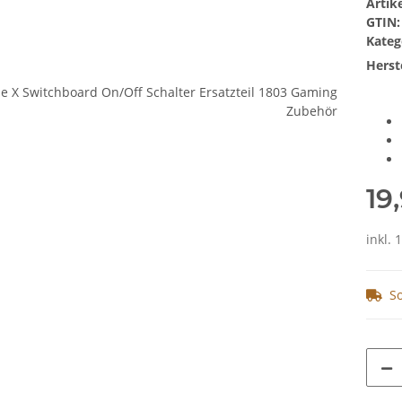
Arti
GTIN:
Kateg
Herste
19
inkl. 
So