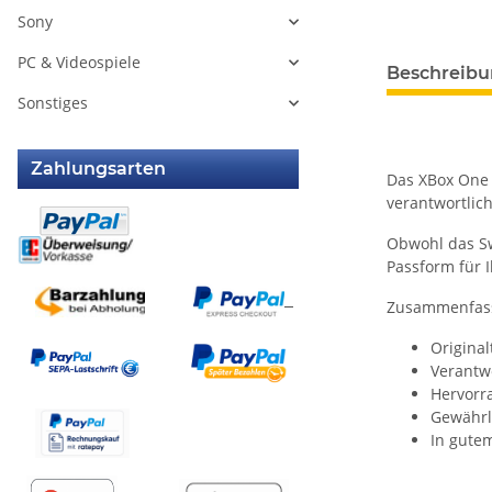
Sony
PC & Videospiele
weitere Regis
Beschreib
Sonstiges
Zahlungsarten
Das XBox One X
verantwortlich
Obwohl das Sw
Passform für 
Zusammenfasse
Original
Verantwo
Hervorr
Gewährle
In gutem