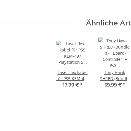
KEM KES
KEM 450AAA Laufwerk oberteil
Ähnliche Art
hne Laser
Sony Playstation 3 PS3 Slim
 320
gebraucht
10,99 €
*
Laser flex kabel
Tony Hawk
für PS5 KEM-497
SHRED (Bundle
Playstation 5
inkl. Board-
17,99 €
*
59,99 €
*
Flachbandkabel
Controller) + Ps3
Cable 10,7 cm
Spiel - B-Ware