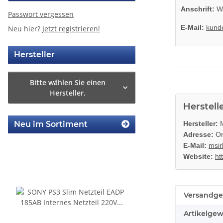
Anschrift:
Wa
Passwort vergessen
E-Mail:
kund
Neu hier?
Jetzt registrieren!
Hersteller
Bitte wählen Sie einen
Hersteller.
Herstell
Neu im Sortiment
Hersteller:
M
Adresse:
On
E-Mail:
msir
Website:
ht
Produkteig
Wert
Versandge
Artikelgew