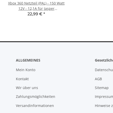
Xbox 360 Netzteil (PAL) - 150 Watt
Trigger Buttons Ersatz
12V - 12,1A für Jasper
Xbox One Elite Game C
Mainboards gebraucht
Silber
22,99 €
*
10,99 €
*
ALLGEMEINES
Gesetzlic
Mein Konto
Datenschu
Kontakt
AGB
Wir über uns
Sitemap
Zahlungsmöglichkeiten
Impressu
Versandinformationen
Hinweise z