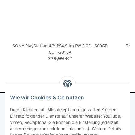
SONY PlayStation 4™ PS4 Slim FW 5.05 - 500GB
Trig
CUH-2016A
279,99 €
*
Wie wir Cookies & Co nutzen
Durch Klicken auf „Alle akzeptieren“ gestatten Sie den
ALLGEMEINES
Einsatz folgender Dienste auf unserer Website: YouTube,
Vimeo, ReCaptcha. Sie können die Einstellung jederzeit
ändern (Fingerabdruck-Icon links unten). Weitere Details
Gesetzliche Informationen
finden Sie unter
Konfigurieren
und in unserer