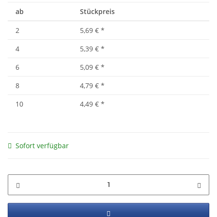
ab
Stückpreis
2
5,69 €
*
4
5,39 €
*
6
5,09 €
*
8
4,79 €
*
10
4,49 €
*
Sofort verfügbar