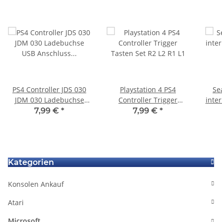
PS4 Controller JDS 030
Playstation 4 PS4
Se
JDM 030 Ladebuchse
Controller Trigger
inte
USB Anschluss Platine
Tasten Set R2 L2 R1 L1
(
7,99 €
*
7,99 €
*
Charger Board
5400
Kategorien
Konsolen Ankauf
Atari
Microsoft