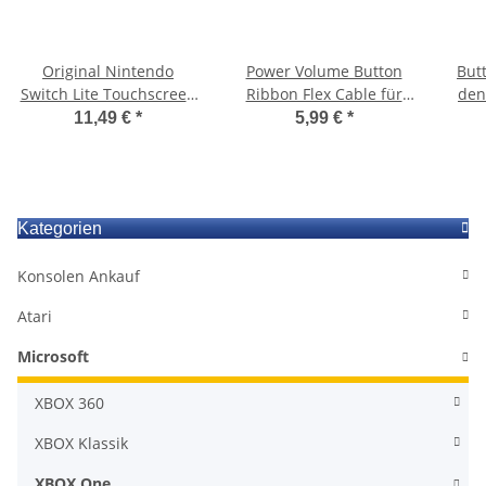
Original Nintendo
Power Volume Button
But
Switch Lite Touchscreen
Ribbon Flex Cable für
den
Schwarz Scheibe
Nintendo Switch Lite
fü
11,49 €
*
5,99 €
*
Ersatzglas Digitizer
*NEU*
Kategorien
Konsolen Ankauf
Atari
Microsoft
XBOX 360
XBOX Klassik
XBOX One