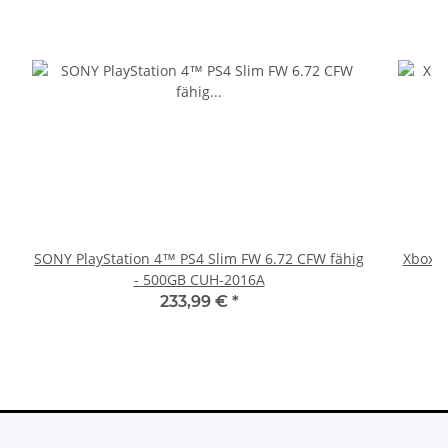
SONY PlayStation 4™ PS4 Slim FW 6.72 CFW fähig
Xbox 36
- 500GB CUH-2016A
233,99 €
*