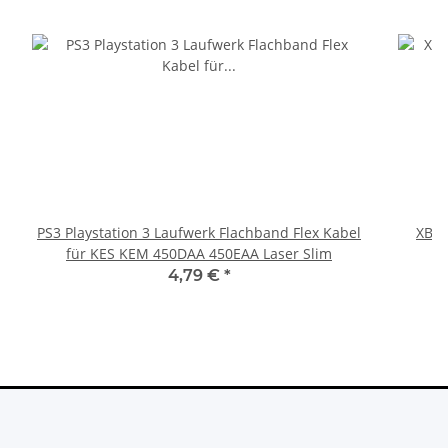
PS3 Playstation 3 Laufwerk Flachband Flex Kabel
XBOX
für KES KEM 450DAA 450EAA Laser Slim
4,79 €
*