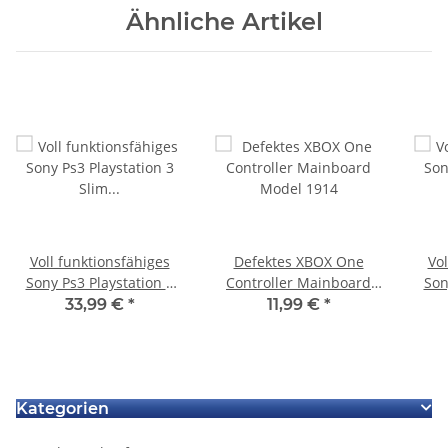
Ähnliche Artikel
Voll funktionsfähiges
Defektes XBOX One
Vol
Sony Ps3 Playstation 3
Controller Mainboard
Son
Slim CECH 3004A
Model 1914
Sli
33,99 €
*
11,99 €
*
Maiboard
Mai
Kategorien