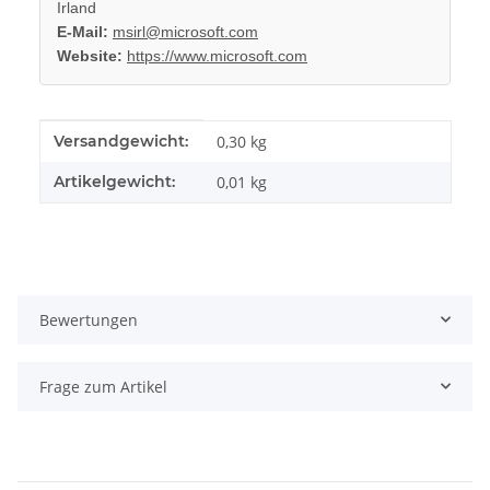
Irland
E-Mail:
msirl@microsoft.com
Website:
https://www.microsoft.com
Produkteigenschaft
Wert
Versandgewicht:
0,30 kg
Artikelgewicht:
0,01
kg
Bewertungen
Frage zum Artikel