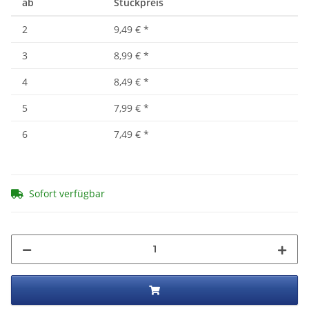
ab
Stückpreis
2
9,49 €
*
3
8,99 €
*
4
8,49 €
*
5
7,99 €
*
6
7,49 €
*
Sofort verfügbar