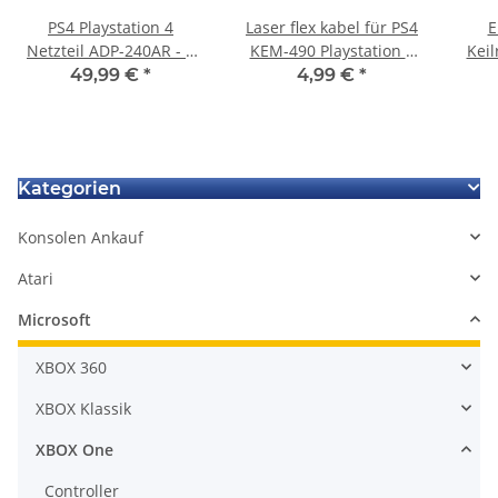
PS4 Playstation 4
Laser flex kabel für PS4
E
Netzteil ADP-240AR - 5
KEM-490 Playstation 4
Keil
Pin Version für PS4 CUH-
Flachbandkabel Cable
49,99 €
*
4,99 €
*
1004A
für Laserschlitten
Pla
gebraucht
Kategorien
Konsolen Ankauf
Atari
Microsoft
XBOX 360
XBOX Klassik
XBOX One
Controller