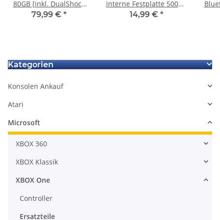
80GB [inkl. DualShock
interne Festplatte 500GB
Blue
Controller] schwarz -
(6,35 cm (2,5 Zoll),
für
79,99 €
*
14,99 €
*
gebraucht + 3 Spiele
5400rpm, SATA) schwarz
Kategorien
Konsolen Ankauf
Atari
Microsoft
XBOX 360
XBOX Klassik
XBOX One
Controller
Ersatzteile