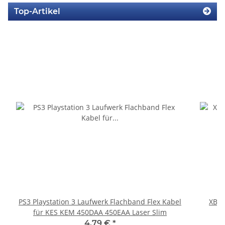
Top-Artikel
PS3 Playstation 3 Laufwerk Flachband Flex Kabel
XBOX
für KES KEM 450DAA 450EAA Laser Slim
4,79 €
*