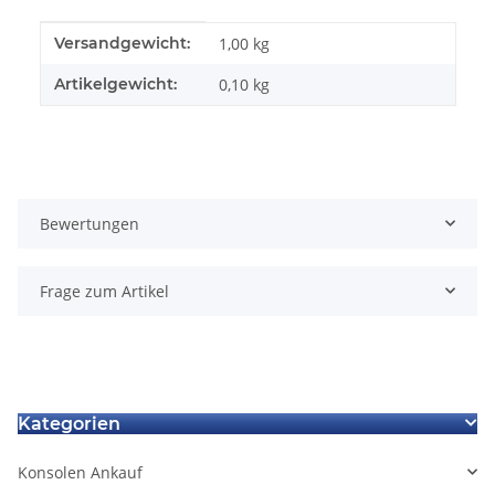
Produkteigenschaft
Wert
Versandgewicht:
1,00 kg
Artikelgewicht:
0,10
kg
Bewertungen
Frage zum Artikel
Kategorien
Konsolen Ankauf