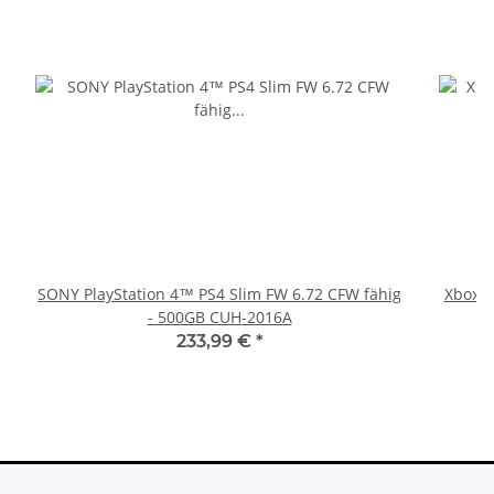
SONY PlayStation 4™ PS4 Slim FW 6.72 CFW fähig
Xbox 36
- 500GB CUH-2016A
233,99 €
*