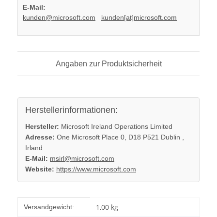
E-Mail:
kunden@microsoft.com
kunden[at]microsoft.com
Angaben zur Produktsicherheit
Herstellerinformationen:
Hersteller:
Microsoft Ireland Operations Limited
Adresse:
One Microsoft Place 0, D18 P521 Dublin ,
Irland
E-Mail:
msirl@microsoft.com
Website:
https://www.microsoft.com
Produkteigenschaft
Wert
1,00 kg
Versandgewicht: