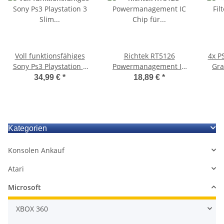
Voll funktionsfähiges
Richtek RT5126
4x P
Sony Ps3 Playstation 3
Powermanagement IC
Gra
Slim CECH 2504A
Chip für Playstation 5
Pla
34,99 €
*
18,89 €
*
Maiboard Motherboard
PS5
JSD-001
Kategorien
Konsolen Ankauf
Atari
Microsoft
XBOX 360