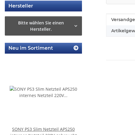
Hersteller
Produkteig
Wert
Versandge
Bitte wählen Sie einen
Hersteller.
Artikelgew
Neu im Sortiment
SONY PS3 Slim Netzteil APS250
SONY PS3 Slim Netzte