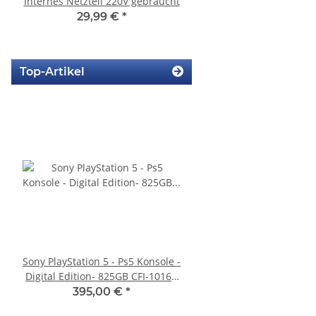
internes Netzteil 220V gebraucht
185AB Internes Netzt
gerbaucht
29,99 €
*
29,99 €
*
Top-Artikel
Sony PlayStation 5 - Ps5 Konsole -
SONY PlayStation 4™ 
Digital Edition- 825GB CFI-1016B
FW 6.72 CFW fähig - 5
gebraucht
2016A
395,00 €
*
233,99 €
*