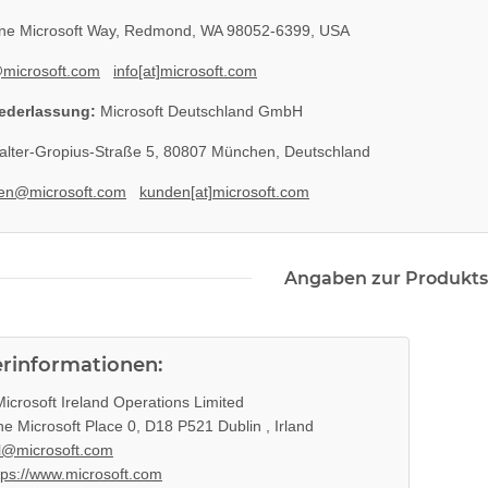
e Microsoft Way, Redmond, WA 98052-6399, USA
@microsoft.com
info[at]microsoft.com
ederlassung:
Microsoft Deutschland GmbH
lter-Gropius-Straße 5, 80807 München, Deutschland
en@microsoft.com
kunden[at]microsoft.com
Angaben zur Produkts
erinformationen:
icrosoft Ireland Operations Limited
e Microsoft Place 0, D18 P521 Dublin , Irland
l@microsoft.com
tps://www.microsoft.com