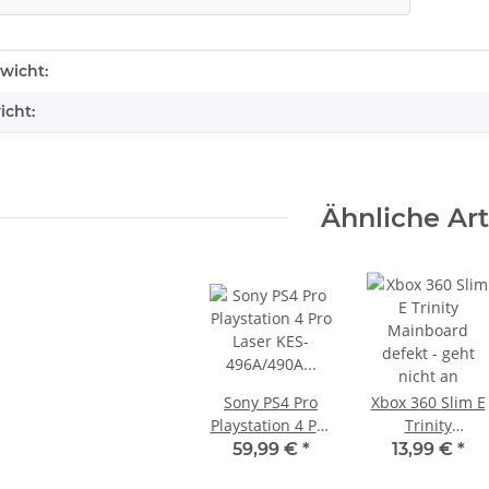
enschaft
wicht:
icht:
Ähnliche Art
Sony PS4 Pro
Xbox 360 Slim E
Playstation 4 Pro
Trinity
Laser KES-
Mainboard
59,99 €
*
13,99 €
*
il EADP
Sony Playstation 3 KEM KES
496A/490A
defekt - geht