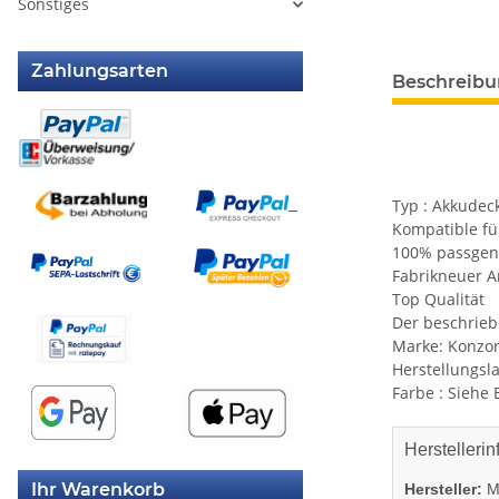
Sonstiges
weitere Regis
Zahlungsarten
Beschreib
Typ : Akkudec
Kompatible für
100% passge
Fabrikneuer Ar
Top Qualität
Der beschriebe
Marke: Konzo
Herstellungsl
Farbe : Siehe 
Herstellerin
Ihr Warenkorb
Hersteller:
Mi