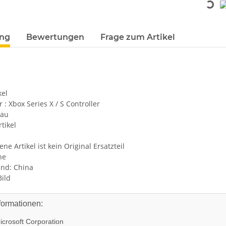
Loading...
terkarten anzeigen
ung
Bewertungen
Frage zum Artikel
kel
 : Xbox Series X / S Controller
nau
tikel
ne Artikel ist kein Original Ersatzteil
ne
and: China
Bild
formationen:
crosoft Corporation