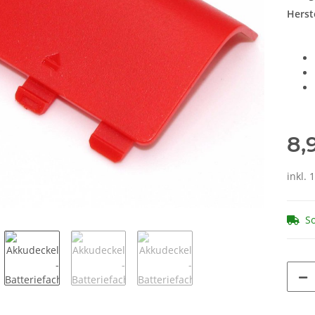
Herste
8,
inkl. 
So