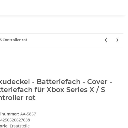
S Controller rot
udeckel - Batteriefach - Cover -
teriefach für Xbox Series X / S
troller rot
elnummer:
AA-5857
4250520627638
orie:
Ersatzteile