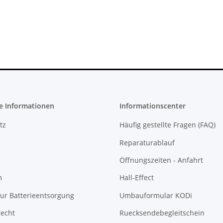
 Debug
Netzteil 220V 135 Watt - 12V -
H-2016A
10.83A * gebraucht
36,99 €
*
e Informationen
Informationscenter
tz
Häufig gestellte Fragen (FAQ)
Reparaturablauf
Öffnungszeiten - Anfahrt
m
Hall-Effect
ur Batterieentsorgung
Umbauformular KODi
recht
Ruecksendebegleitschein