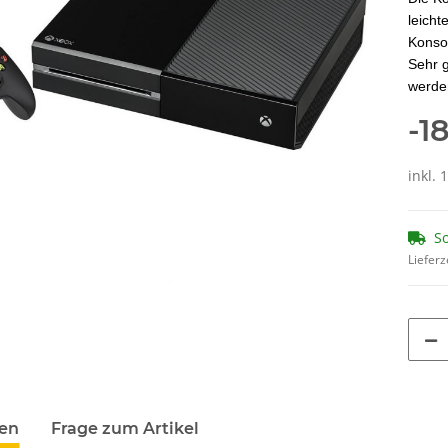
leicht
Konsol
Sehr g
werde
-1
inkl. 
So
Lieferz
terkarten anzeigen
en
Frage zum Artikel