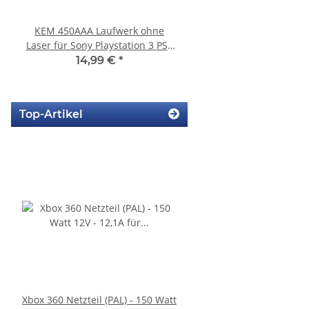
KEM 450AAA Laufwerk ohne
SONY PS3 Slim Netzte
Laser für Sony Playstation 3 PS3
185AB Internes Netzt
Slim gebraucht
gerbaucht
14,99 €
*
29,99 €
*
Top-Artikel
Xbox 360 Netzteil (PAL) - 150 Watt
SONY PlayStation 4™ 