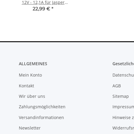
12V - 12,1A für Jasper
FW 7.55 CFW Fähig
Mainboards gebraucht
Settings - 500GB CU
22,99 €
*
299,99 €
*
ALLGEMEINES
Gesetzlich
Mein Konto
Datenschu
Kontakt
AGB
Wir über uns
Sitemap
Zahlungsmöglichkeiten
Impressu
Versandinformationen
Hinweise z
Newsletter
Widerrufs