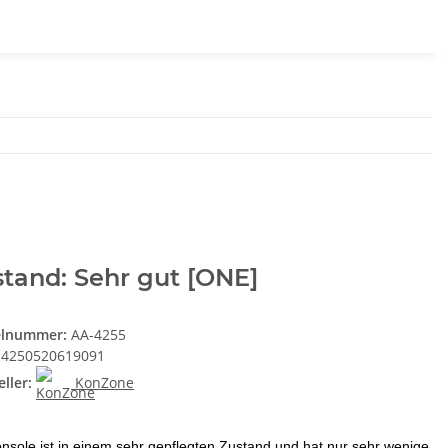
tand: Sehr gut [ONE]
elnummer:
AA-4255
4250520619091
ller:
KonZone
nsole ist in einem sehr gepflegten Zustand und hat nur sehr wenige