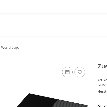
Zus
Artik
GTIN:
Herste
Die Ko