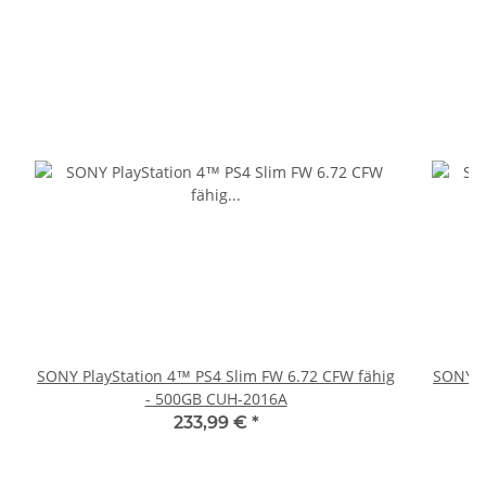
SONY PlayStation 4™ PS4 Slim FW 6.72 CFW fähig
SONY P
- 500GB CUH-2016A
233,99 €
*