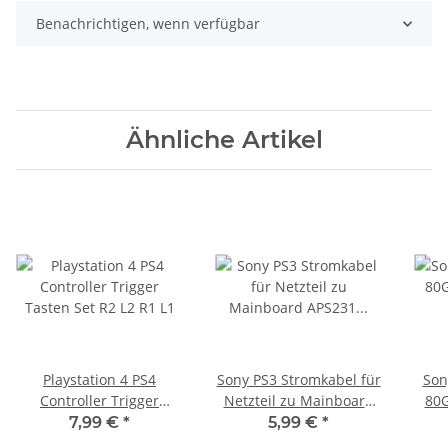
Benachrichtigen, wenn verfügbar
Ähnliche Artikel
Playstation 4 PS4
Sony PS3 Stromkabel für
Son
Controller Trigger
Netzteil zu Mainboard
80G
Tasten Set R2 L2 R1 L1
APS231 - 5 Pin Version
Con
7,99 €
*
5,99 €
*
ge