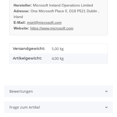
Hersteller:
Microsoft Ireland Operations Limited
Adresse:
One Microsoft Place 0, D18 P521 Dublin ,
Irland
E-Mail:
msirl@microsoft.com
Website:
https://www.microsoft.com
Produkteigenschaft
Wert
Versandgewicht:
5,00 kg
Artikelgewicht:
4,00
kg
Bewertungen
Frage zum Artikel