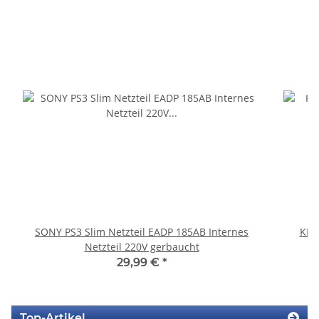
SONY PS3 Slim Netzteil EADP 185AB Internes
KEM
Netzteil 220V gerbaucht
29,99 €
*
Top-Artikel