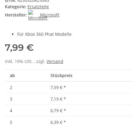
GTIN:
4250520623043
Kategorie:
Ersatzteile
Hersteller:
Microsoft
Für Xbox 360 Phat Modelle
7,99 €
inkl. 19% USt. , zzgl.
Versand
ab
Stückpreis
2
7,59 €
*
3
7,19 €
*
4
6,79 €
*
5
6,39 €
*