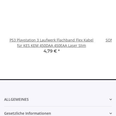
PS3 Playstation 3 Laufwerk Flachband Flex Kabel
SONY 
für KES KEM 450DAA 450EAA Laser Slim
4,79 €
*
ALLGEMEINES
Gesetzliche Informationen