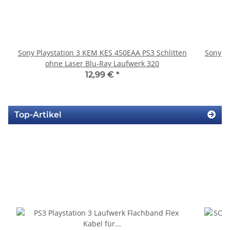
Sony Playstation 3 KEM KES 450EAA PS3 Schlitten
Sony P
ohne Laser Blu-Ray Laufwerk 320
S
12,99 €
*
Top-Artikel