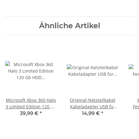
Ähnliche Artikel
Microsoft Xbox 360 Halo
Original-Netzteilkabel
3 Limited Edition 120 Gb
Kabeladapter USB für
Fe
HDD Festplatte
Microsoft Xbox 360
39,99 €
*
14,99 €
*
gebraucht
Kinect Sensor AL
*gebraucht