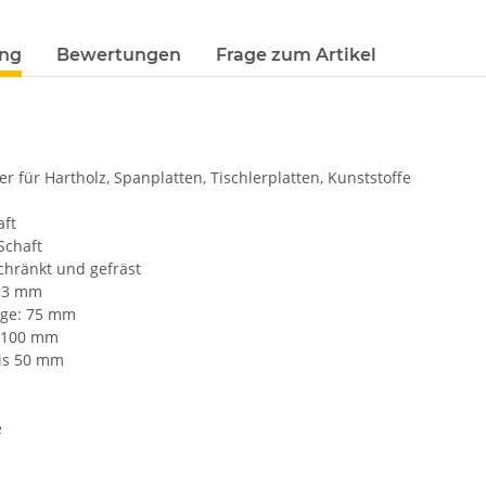
Loading...
terkarten anzeigen
ung
Bewertungen
Frage zum Artikel
er für Hartholz, Spanplatten, Tischlerplatten, Kunststoffe
aft
Schaft
hränkt und gefräst
 3 mm
nge: 75 mm
 100 mm
bis 50 mm
e