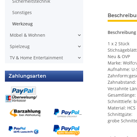
Sicherheitstechnik
weitere Regis
Sonstiges
Beschreib
Werkzeug
Beschreibung
Möbel & Wohnen
1 x 2 Stück
Spielzeug
Stichsägeblätt
Neu & OVP
TV & Home Entertainment
Marke: Wolfcr
Aufnahme: U-
Zahnform:gesc
Zahlungsarten
Zahnabstand:
Verzahnte Lä
Gesamtlänge:
Schnitttiefe: 
Material: HCS
Schnittgüte:
grobe Schnitt