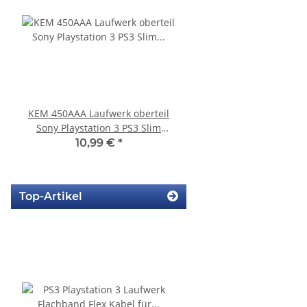
KEM 450AAA Laufwerk oberteil
SONY PS3 Slim Netzte
Sony Playstation 3 PS3 Slim
220BB Internes Netzt
gebraucht
gebraucht
10,99 €
*
29,99 €
*
Top-Artikel