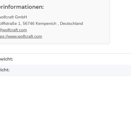
erinformationen:
olfcraft GmbH
lffstraße 1, 56746 Kempenich , Deutschland
@wolfcraft.com
tps://www.wolfcraft.com
enschaft
wicht:
icht: