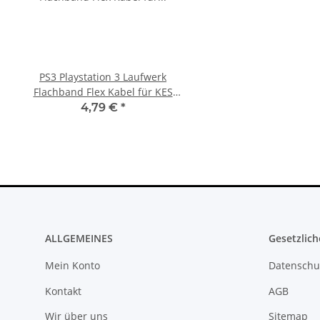
PS3 Playstation 3 Laufwerk
Xbox 360 Netzteil (PAL) 
Flachband Flex Kabel für KES
12V - 12,1A für Ja
KEM 450DAA 450EAA Laser Slim
Mainboards gebra
4,79 €
*
22,99 €
*
ALLGEMEINES
Gesetzlich
Mein Konto
Datenschu
Kontakt
AGB
Wir über uns
Sitemap