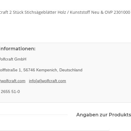
craft 2 Stück Stichsägeblätter Holz / Kunststoff Neu & OVP 2301000
rinformationen:
lfcraft GmbH
lffstraße 1, 56746 Kempenich, Deutschland
wolfcraft.com
info[at]wolfcraft.com
 2655 51-0
Angaben zur Produkts