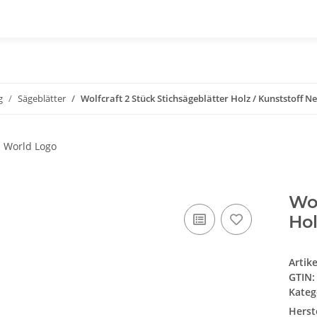
g
Sägeblätter
Wolfcraft 2 Stück Stichsägeblätter Holz / Kunststoff 
Wol
Hol
Artik
GTIN:
Kateg
Herste