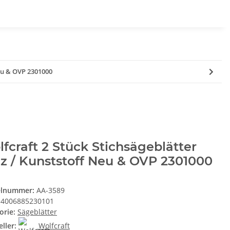
Neu & OVP 2301000
fcraft 2 Stück Stichsägeblätter
z / Kunststoff Neu & OVP 2301000
elnummer:
AA-3589
4006885230101
orie:
Sägeblätter
ller:
Wolfcraft