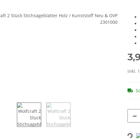
3,
inkl. 
So