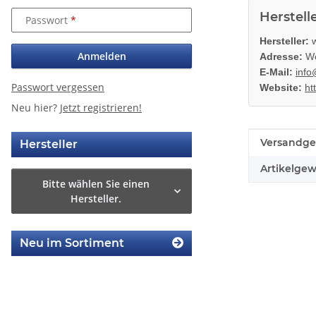
Herstell
Passwort
Hersteller:
w
Anmelden
Adresse:
Wo
E-Mail:
info
Passwort vergessen
Website:
ht
Neu hier?
Jetzt registrieren!
Produkteig
Wert
Versandge
Hersteller
Artikelgew
Bitte wählen Sie einen
Hersteller.
Neu im Sortiment