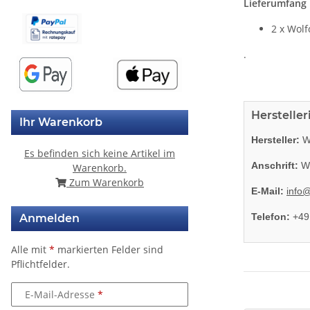
Lieferumfang
2 x Wolf
.
Herstelle
Ihr Warenkorb
Hersteller:
Wo
Es befinden sich keine Artikel im
Anschrift:
Wo
Warenkorb.
Zum Warenkorb
E-Mail:
info@
Telefon:
+49
Anmelden
Alle mit
*
markierten Felder sind
Pflichtfelder.
E-Mail-Adresse