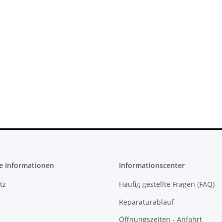
- 150 Watt
XBOX 360 Slim Netzteil 220V 135
sper
Watt - 12V - 10.83A * neuXBOX
ucht
360 Slim Netzteil
23,99 €
*
e Informationen
Informationscenter
tz
Häufig gestellte Fragen (FAQ)
Reparaturablauf
Öffnungszeiten - Anfahrt