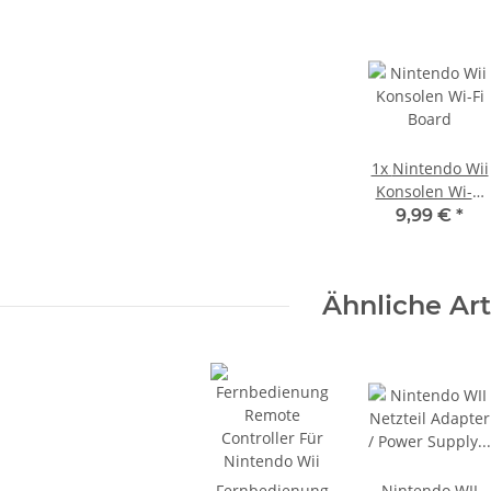
KEM KES
KEM 450AAA Laufwerk oberteil
hne Laser
Sony Playstation 3 PS3 Slim
 320
gebraucht
10,99 €
*
1x
Nintendo Wii
Konsolen Wi-Fi
Board
9,99 €
*
Ähnliche Art
Fernbedienung
Nintendo WII