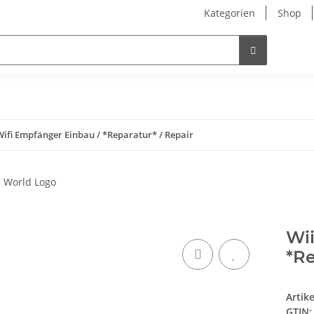
Kategorien
Shop
Wifi Empfänger Einbau / *Reparatur* / Repair
Wii
*Re
Artik
GTIN: