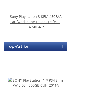
Sony Playstation 3 KEM 450EAA
Sony Playstation 3 
Laufwerk ohne Laser - Defekt -
450EAA PS3 Schlitten o
Eratzteilspender
Blu-Ray Laufwerk
14,99 €
*
12,99 €
*
Top-Artikel