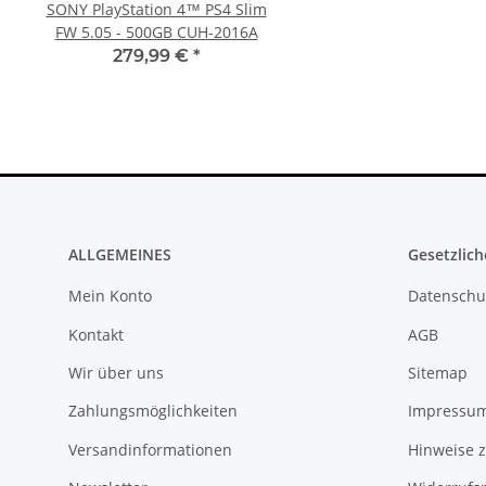
SONY PlayStation 4™ PS4 Slim
SONY PlayStation 4™ 
FW 5.05 - 500GB CUH-2016A
FW 7.55 CFW Fähig
Settings - 500GB CU
279,99 €
*
299,99 €
*
ALLGEMEINES
Gesetzlich
Mein Konto
Datenschu
Kontakt
AGB
Wir über uns
Sitemap
Zahlungsmöglichkeiten
Impressu
Versandinformationen
Hinweise z