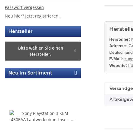
Passwort vergessen
Neu hier?
Jetzt registrieren!
Herstell
Hersteller
Hersteller:
N
Adresse:
Go
Bitte wählen Sie einen
Deutschland
Hersteller.
E-Mail:
supp
Website:
ht
Neu im Sortiment
Produkteig
Wert
Versandge
Artikelgew