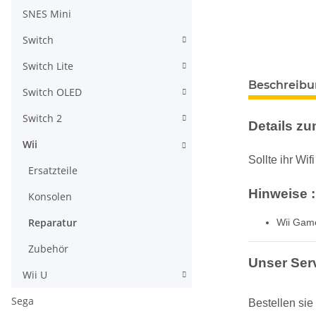
SNES Mini
Switch
Switch Lite
weitere Regis
Beschreib
Switch OLED
Switch 2
Details zum
Wii
Sollte ihr Wi
Ersatzteile
Hinweise :
Konsolen
Reparatur
Wii Game
Zubehör
Unser Serv
Wii U
Sega
Bestellen si