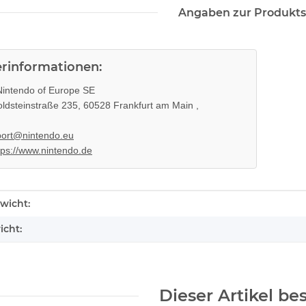
Angaben zur Produkts
erinformationen:
intendo of Europe SE
ldsteinstraße 235, 60528 Frankfurt am Main ,
ort@nintendo.eu
tps://www.nintendo.de
enschaft
wicht:
icht:
Dieser Artikel be