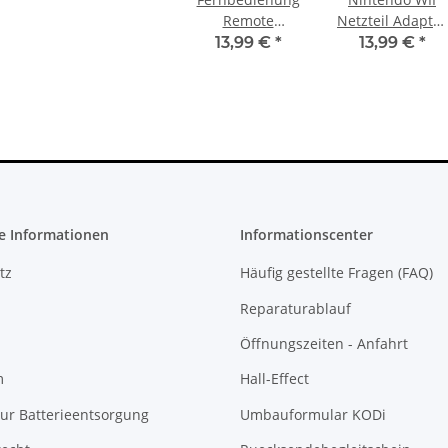
PS4 Slim
XBOX 360 Slim Netzteil 220V 135
Remote
Netzteil Adapter
 Debug
Watt - 12V - 10.83A * neuXBOX
Controller Für
/ Power Supply
13,99 €
*
13,99 €
*
H-2016A
360 Slim Netzteil
23,99 €
*
Nintendo Wii
Universal-100 -
240V AC
e Informationen
Informationscenter
tz
Häufig gestellte Fragen (FAQ)
Reparaturablauf
Öffnungszeiten - Anfahrt
m
Hall-Effect
ur Batterieentsorgung
Umbauformular KODi