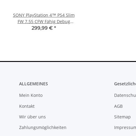
SONY PlayStation 4™ PS4 Slim
Original Microsoft XBO
FW 7.55 CFW Fähig Debug
Netzteil 220V 135 Watt
Settings - 500GB CUH-2016A
10.83A * gebrau
299,99 €
*
36,99 €
*
ALLGEMEINES
Gesetzlich
Mein Konto
Datenschu
Kontakt
AGB
Wir über uns
Sitemap
Zahlungsmöglichkeiten
Impressu