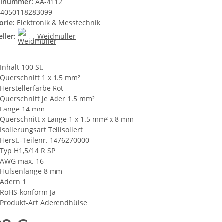
elnummer:
AA-4112
4050118283099
orie:
Elektronik & Messtechnik
ller:
Weidmüller
Inhalt 100 St.
Querschnitt 1 x 1.5 mm²
Herstellerfarbe Rot
Querschnitt je Ader 1.5 mm²
Länge 14 mm
Querschnitt x Länge 1 x 1.5 mm² x 8 mm
Isolierungsart Teilisoliert
Herst.-Teilenr. 1476270000
Typ H1,5/14 R SP
AWG max. 16
Hülsenlänge 8 mm
Adern 1
RoHS-konform Ja
Produkt-Art Aderendhülse