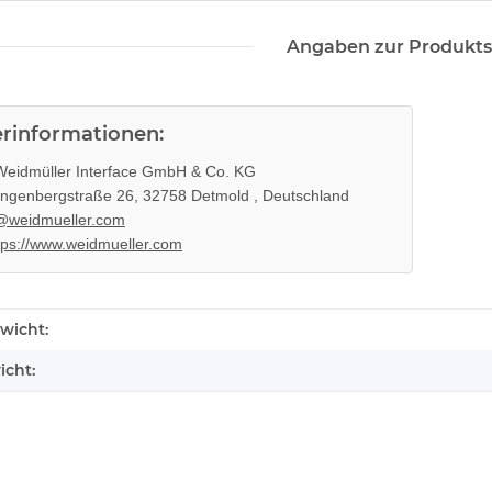
Angaben zur Produkts
erinformationen:
eidmüller Interface GmbH & Co. KG
ingenbergstraße 26, 32758 Detmold , Deutschland
@weidmueller.com
tps://www.weidmueller.com
enschaft
wicht:
icht: