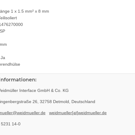
Länge 1 x 1.5 mm² x 8 mm
ilisoliert
. 1476270000
 SP
8 mm
 Ja
erendhülse
rinformationen:
idmüller Interface GmbH & Co. KG
ingenbergstraße 26, 32758 Detmold, Deutschland
mueller@weidmueller.de
weidmueller[at]weidmueller.de
 5231 14-0