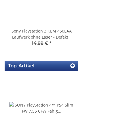
Sony Playstation 3 KEM 450EAA
KEM 450AAA Laufwer
Laufwerk ohne Laser - Defekt -
Laser für Sony Playstation
Eratzteilspender
Slim gebrauch
14,99 €
*
14,99 €
*
Top-Artikel