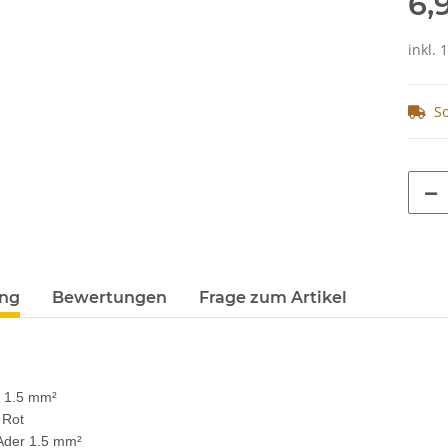
6,
inkl. 
So
terkarten anzeigen
ung
Bewertungen
Frage zum Artikel
x 1.5 mm²
 Rot
 Ader 1.5 mm²