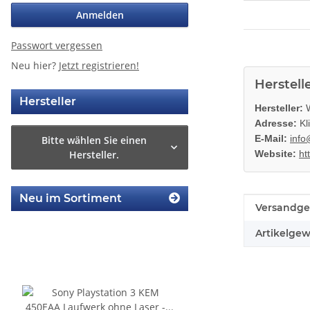
Anmelden
Passwort vergessen
Neu hier?
Jetzt registrieren!
Herstell
Hersteller
Hersteller:
W
Adresse:
Kl
E-Mail:
info
Bitte wählen Sie einen
Hersteller.
Website:
ht
Neu im Sortiment
Produkteig
Wert
Versandge
Artikelgew