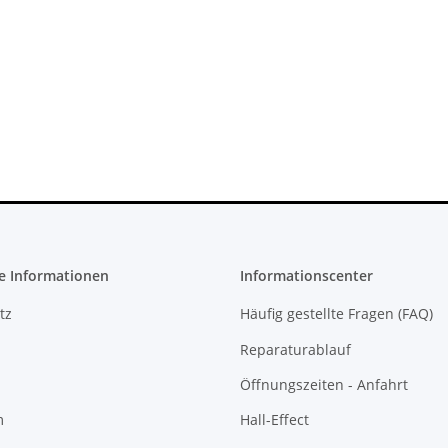
X 360 Slim
Sony PlayStation 5 - Ps5 Konsole -
 - 12V -
Digital Edition- 825GB CFI-1016B
cht
gebraucht
395,00 €
*
e Informationen
Informationscenter
tz
Häufig gestellte Fragen (FAQ)
Reparaturablauf
Öffnungszeiten - Anfahrt
m
Hall-Effect