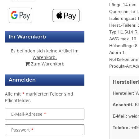
Länge 14 mm
Querschnitt x 
Isolierungsart Te
Herst.-Teilenr
Typ H1,5/14 R
Ihr Warenkorb
AWG max. 16
Hülsenlänge 
Es befinden sich keine Artikel im
Adern 1
Warenkorb.
RoHS-konform
Zum Warenkorb
Produkt-Art Ad
Anmelden
Herstelle
Hersteller:
We
Alle mit
*
markierten Felder sind
Pflichtfelder.
Anschrift:
Kl
E-Mail-Adresse
E-Mail:
weid
Telefon:
+49
Passwort