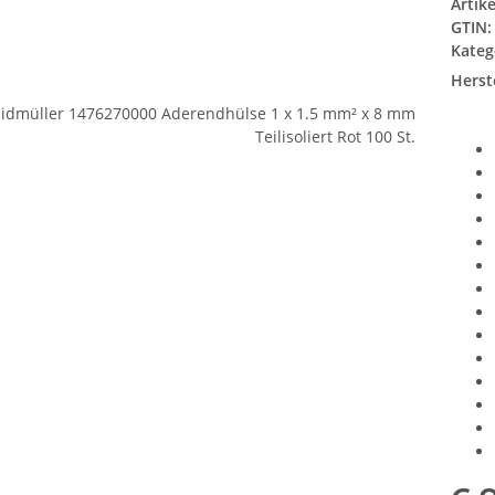
Artik
GTIN:
Kateg
Herste