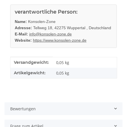
verantwortliche Person:
Name:
Konsolen-Zone
Adresse:
Tellweg 18, 42275 Wuppertal , Deutschland
E-Mail:
info@konsolen-zone.de
Website:
https://www.konsolen-zone.de
Produkteigenschaft
Wert
Versandgewicht:
0,05 kg
Artikelgewicht:
0,05
kg
Bewertungen
Frage zum Artikel