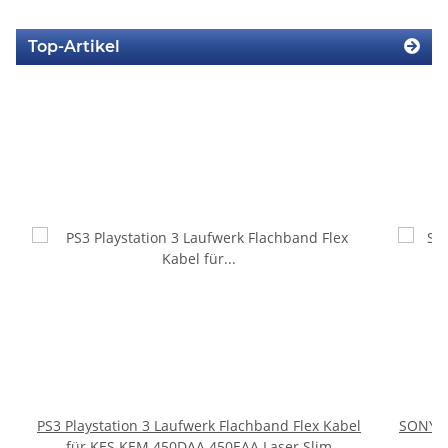
Top-Artikel
PS3 Playstation 3 Laufwerk Flachband Flex Kabel
SONY P
für KES KEM 450DAA 450EAA Laser Slim