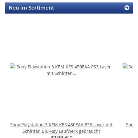
Neu im Sortiment
Sony Playstation 3 KEM KES 450EAA PS3 Laser mit
Sony 
Schlitten Blu-Ray Laufwerk gebraucht
32,99 €
*