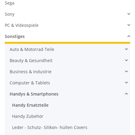
Sega
Annäherungs- und Licht-
Sony
Sensor-Flexkabel für iPhone
3G und 3GS
7,99 €
*
PC & Videospiele
Sonstiges
Auto & Motorrad Teile
Beauty & Gesundheit
Business & Industrie
Computer & Tablets
Handys & Smartphones
Handy Ersatzteile
Handy Zubehör
Leder - Schutz- Silikon- hüllen Covers