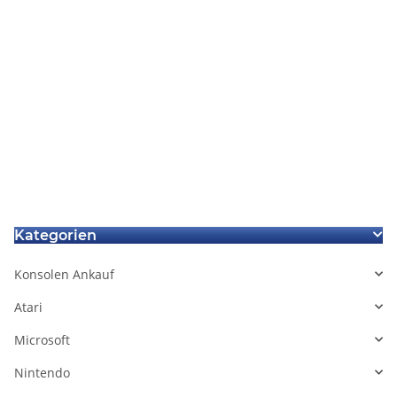
Iphone 2G Sensor Flex Kabel
Iphone 2G + 3G + 3GS + 4G +
Annäherungssensor
4S + 5G Sim Card Tool
4,99 €
*
3,99 €
*
Kategorien
Konsolen Ankauf
Atari
Microsoft
Nintendo