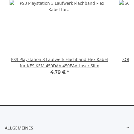
PS3 Playstation 3 Laufwerk Flachband Flex Kabel
SONY 
für KES KEM 450DAA 450EAA Laser Slim
4,79 €
*
ALLGEMEINES