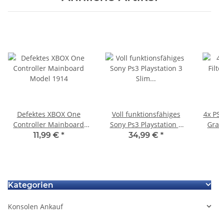
Defektes XBOX One
Voll funktionsfähiges
4x P
Controller Mainboard
Sony Ps3 Playstation 3
Gra
Model 1914
Slim CECH 2504A
Pla
11,99 €
*
34,99 €
*
Maiboard Motherboard
JSD-001
Kategorien
Konsolen Ankauf