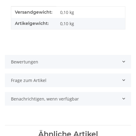
Produkteigenschaft
Wert
Versandgewicht:
0,10 kg
Artikelgewicht:
0,10
kg
Bewertungen
Frage zum Artikel
Benachrichtigen, wenn verfügbar
Ähnliche Artikel