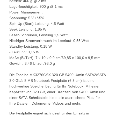
Betrieb: 400 g @ 2 ms
Lagerfeuchtigkeit: 900 g @ 1 ms
Power Management:
Spannung: 5 V +/-5%
Spin Up (Start) Leistung: 4,5 Watt
Seek Leistung: 1,85 W
Lesen/Schreiben, Leistung 1,5 Watt
Niedriger Stromverbrauch im Leerlauf: 0,55 Watt
Standby-Leistung: 0,18 W
- Leistung: 0,15 W
Maße (BxTxH): 7 x 10 x 0,9 cm/69,85 x 100,0 x 9,5 mm
Gewicht: 3,46 Unzen/98.0 g
Die Toshiba MK3276GSX 320 GB 5400 U/min SATA2/SATA
3.0 Gb/s 8 MB Notebook Festplatte (6,3 cm) ist eine
hochwertige Speicherlösung für Ihr Notebook. Mit einer
Kapazität von 320 GB, einer Drehzahl von 5400 U/min und
einer SATA-Schnittstelle bietet sie ausreichend Platz für
Ihre Dateien, Dokumente, Videos und mehr.
Die Festplatte eignet sich ideal für den Einsatz in