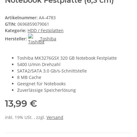
Notebook Festplatte (6,3 cm)
Artikelnummer:
AA-4783
GTIN:
0696859079061
Kategorie:
HDD / Festplatten
Hersteller:
Toshiba
Toshiba MK3276GSX 320 GB Notebook Festplatte
5400 U/min Drehzahl
SATA2/SATA 3.0 Gb/s-Schnittstelle
8 MB Cache
Geeignet für Notebooks
Zuverlässige Speicherlösung
13,99 €
inkl. 19% USt. , zzgl.
Versand