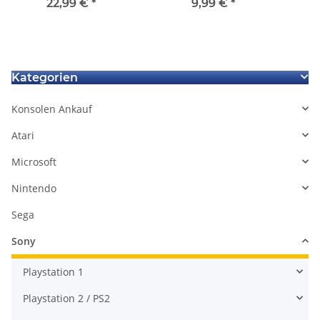
defekt - BLOD
Ersatzteil BDM-020 für
Ca
22,99 €
*
9,99 €
*
Ps5 Controller gebraucht
1
Kategorien
Konsolen Ankauf
Atari
Microsoft
Nintendo
Sega
Sony
Playstation 1
Playstation 2 / PS2