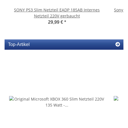
SONY PS3 Slim Netzteil EADP 185AB Internes
Sony P
Netzteil 220V gerbaucht
S
29,99 €
*
Top-Artikel