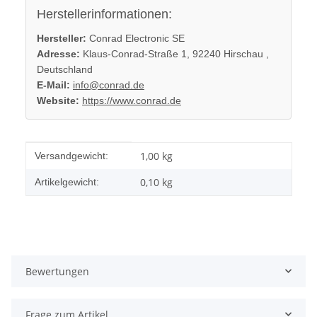
Herstellerinformationen:
Hersteller:
Conrad Electronic SE
Adresse:
Klaus-Conrad-Straße 1, 92240 Hirschau ,
Deutschland
E-Mail:
info@conrad.de
Website:
https://www.conrad.de
Produkteigenschaft
Wert
1,00 kg
Versandgewicht:
0,10
kg
Artikelgewicht:
Bewertungen
Frage zum Artikel