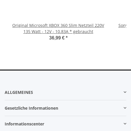
Original Microsoft XBOX 360 Slim Netzteil 220V
Sony P
135 Watt - 12V - 10.83A * gebraucht
36,99 €
*
ALLGEMEINES
Gesetzliche Informationen
Informationscenter