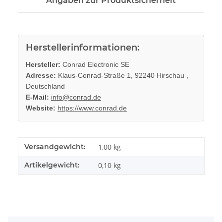
Angaben zur Produktsicherheit
Herstellerinformationen:
Hersteller:
Conrad Electronic SE
Adresse:
Klaus-Conrad-Straße 1, 92240 Hirschau ,
Deutschland
E-Mail:
info@conrad.de
Website:
https://www.conrad.de
Produkteigenschaft
Wert
Versandgewicht:
1,00 kg
Artikelgewicht:
0,10
kg