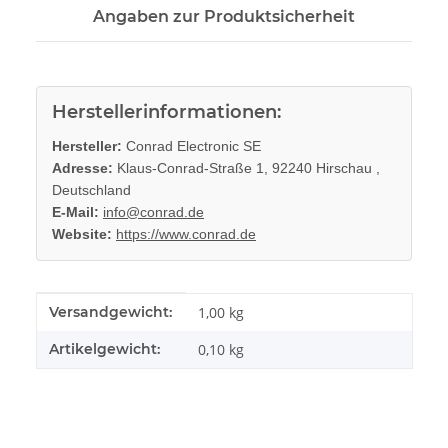
Angaben zur Produktsicherheit
Herstellerinformationen:
Hersteller:
Conrad Electronic SE
Adresse:
Klaus-Conrad-Straße 1, 92240 Hirschau ,
Deutschland
E-Mail:
info@conrad.de
Website:
https://www.conrad.de
Produkteigenschaft
Wert
Versandgewicht:
1,00 kg
Artikelgewicht:
0,10
kg