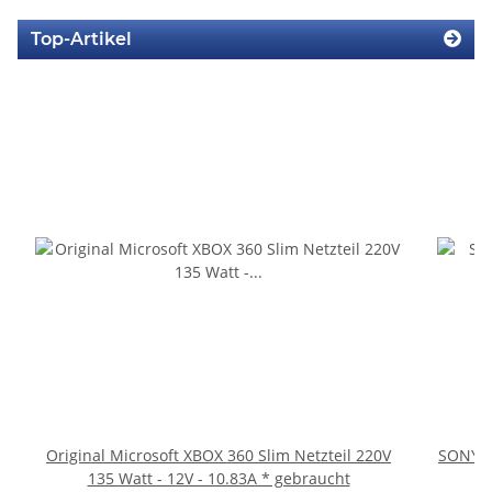
Top-Artikel
Original Microsoft XBOX 360 Slim Netzteil 220V
SONY P
135 Watt - 12V - 10.83A * gebraucht