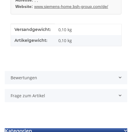
Website:
www.siemens-home.bsh-group.com/de/
Produkteigenschaft
Wert
Versandgewicht:
0,10 kg
Artikelgewicht:
0,10
kg
Bewertungen
Frage zum Artikel
Kategorien