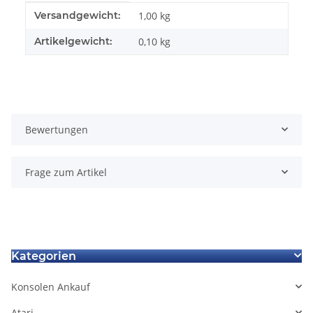
Produkteigenschaft
Wert
Versandgewicht:
1,00 kg
Artikelgewicht:
0,10
kg
Bewertungen
Frage zum Artikel
Kategorien
Konsolen Ankauf
Atari