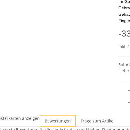
Ihr Ge
Gebra
Gehäus
Finger
-3
inkl. 
Sofor
Liefer
isterkarten anzeigen
Bewertungen
Frage zum Artikel
ie erste Bewertung für diesen Artikel ab und helfen Sie Anderen b