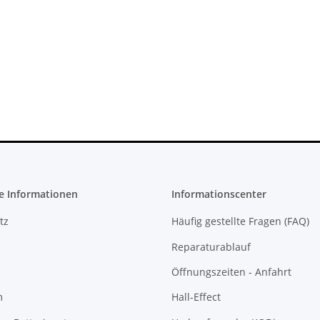
- 150 Watt
Trigger Buttons Ersatzteil für
SONY PlaySt
sper
Xbox One Elite Game Controller
FW 6.72 CFW 
ucht
Silber
10,99 €
*
23
e Informationen
Informationscenter
tz
Häufig gestellte Fragen (FAQ)
Reparaturablauf
Öffnungszeiten - Anfahrt
m
Hall-Effect