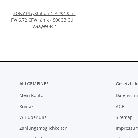
SONY PlayStation 4™ PS4 Slim
Xbox 360 Netzteil (PAL) 
FW 6.72 CFW fähig - 500GB CUH-
12V - 12,1A für Ja
2016A
Mainboards gebra
233,99 €
*
22,99 €
*
ALLGEMEINES
Gesetzlich
Mein Konto
Datenschu
Kontakt
AGB
Wir über uns
Sitemap
Zahlungsmöglichkeiten
Impressu