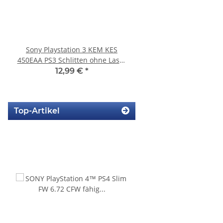
Sony Playstation 3 KEM KES
KEM 450AAA Laufwerk 
450EAA PS3 Schlitten ohne Laser
Sony Playstation 3 PS3 Slim
Blu-Ray Laufwerk 320
gebraucht
12,99 €
*
10,99 €
*
Top-Artikel