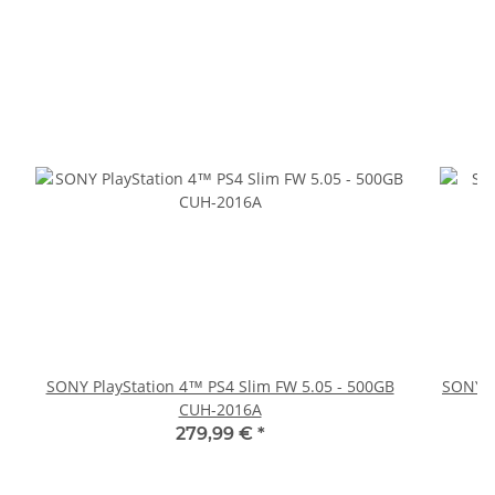
SONY PlayStation 4™ PS4 Slim FW 5.05 - 500GB
SONY P
CUH-2016A
279,99 €
*