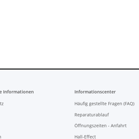
teil für
Xbox 360 Netzteil (PAL) - 150 Watt
ontroller
12V - 12,1A für Jasper
Mainboards gebraucht
22,99 €
*
e Informationen
Informationscenter
tz
Häufig gestellte Fragen (FAQ)
Reparaturablauf
Öffnungszeiten - Anfahrt
m
Hall-Effect