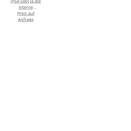
[PS4-500] Ja die
Interne
Festplatte ist
Preis auf
vorhanden und
Anfrage
funktioniert