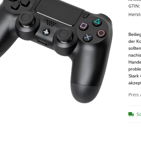
GTIN:
Herste
Beilie
der Ko
sollte
nachis
Handel
proble
Stark 
akzept
Preis
So