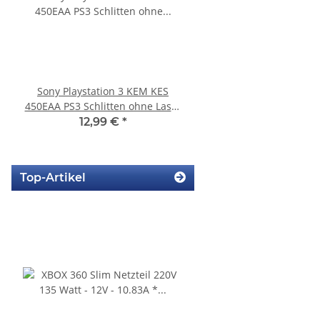
Sony Playstation 3 KEM KES
KEM 450AAA Laufwer
450EAA PS3 Schlitten ohne Laser
Laser für Sony Playstation
Blu-Ray Laufwerk 320
Slim gebrauch
12,99 €
*
14,99 €
*
Top-Artikel