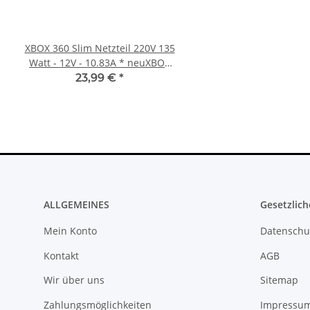
XBOX 360 Slim Netzteil 220V 135
Trigger Buttons Ersatz
Watt - 12V - 10.83A * neuXBOX
Xbox One Elite Game C
360 Slim Netzteil
Silber
23,99 €
*
10,99 €
*
ALLGEMEINES
Gesetzlich
Mein Konto
Datenschu
Kontakt
AGB
Wir über uns
Sitemap
Zahlungsmöglichkeiten
Impressu