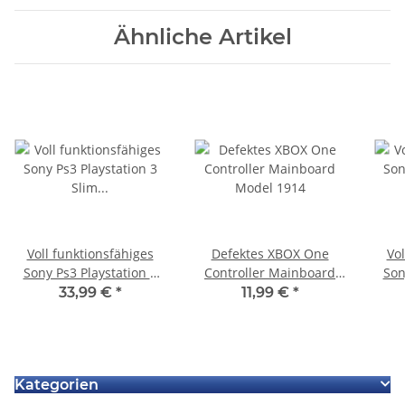
Ähnliche Artikel
Voll funktionsfähiges
Defektes XBOX One
Vol
Sony Ps3 Playstation 3
Controller Mainboard
Son
Slim CECH 3004A
Model 1914
Sli
33,99 €
*
11,99 €
*
Maiboard
Mai
Kategorien