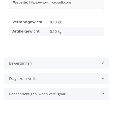
Website:
https://www.microsoft.com
Produkteigenschaft
Wert
Versandgewicht:
0,10 kg
Artikelgewicht:
0,10
kg
Bewertungen
Frage zum Artikel
Benachrichtigen, wenn verfügbar