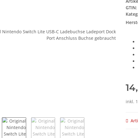
Artik
GTIN:
Kateg
Herste
14
inkl. 
Art