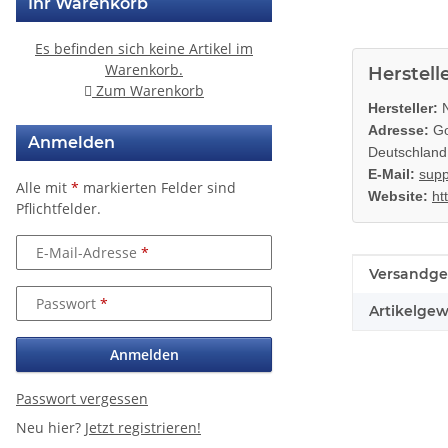
Ihr Warenkorb
Es befinden sich keine Artikel im
Warenkorb.
Herstell
Zum Warenkorb
Hersteller:
N
Adresse:
Go
Anmelden
Deutschland
E-Mail:
supp
Alle mit
*
markierten Felder sind
Website:
ht
Pflichtfelder.
E-Mail-Adresse
Produkteig
Wert
Versandge
Passwort
Artikelgew
Anmelden
Passwort vergessen
Neu hier?
Jetzt registrieren!