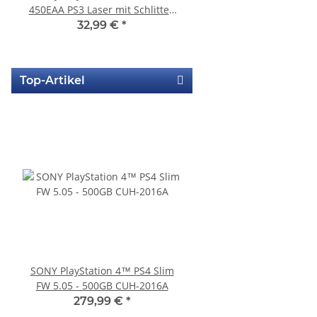
450EAA PS3 Laser mit Schlitten
Sony Playstation 3 PS3 Slim
Blu-Ray Laufwerk gebraucht
gebraucht
32,99 €
*
10,99 €
*
Top-Artikel
SONY PlayStation 4™ PS4 Slim
Trigger Buttons Ersatz
FW 5.05 - 500GB CUH-2016A
Xbox One Elite Game C
Silber
279,99 €
*
10,99 €
*