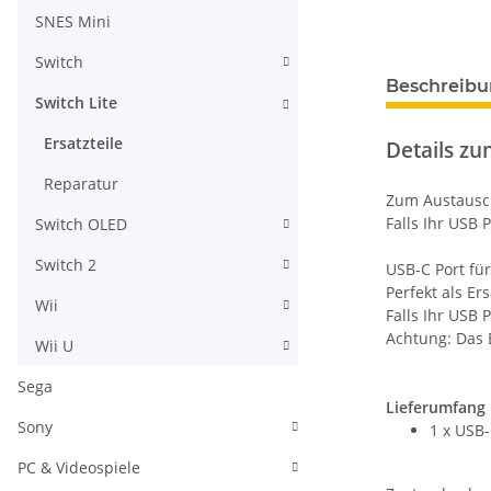
SNES Mini
Switch
weitere Regis
Beschreib
Switch Lite
Ersatzteile
Details zum
Reparatur
Zum Austausch
Falls Ihr USB 
Switch OLED
Switch 2
USB-C Port für
Perfekt als Er
Wii
Falls Ihr USB P
Achtung: Das E
Wii U
Sega
Lieferumfang 
Sony
1 x USB-
PC & Videospiele