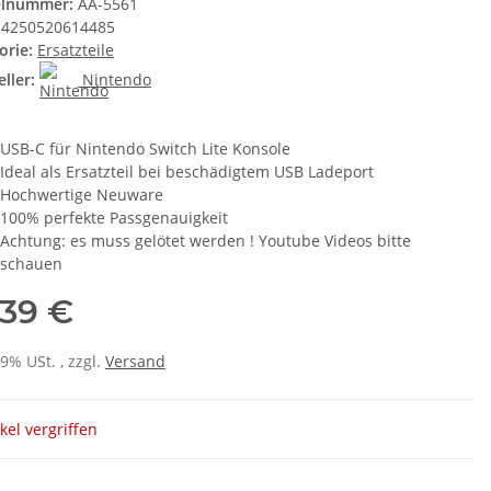
elnummer:
AA-5561
4250520614485
orie:
Ersatzteile
ller:
Nintendo
USB-C für Nintendo Switch Lite Konsole
Ideal als Ersatzteil bei beschädigtem USB Ladeport
Hochwertige Neuware
100% perfekte Passgenauigkeit
Achtung: es muss gelötet werden ! Youtube Videos bitte
schauen
,39 €
19% USt. , zzgl.
Versand
ikel vergriffen