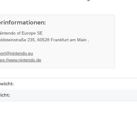
erinformationen:
intendo of Europe SE
ldsteinstraße 235, 60528 Frankfurt am Main ,
ort@nintendo.eu
tps://www.nintendo.de
enschaft
wicht:
icht: