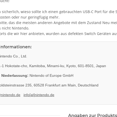
ucht!
h sicherlich, wieso sollte ich einen gebrauchten USB-C Port für die
 kosten oder nur geringfügig mehr.
bitte, das die meisten anderen Angebote mit dem Zustand Neu meist
s nicht Nintendo.
orts die wir hier anbieten, wurden aus defekten Switch Geräten au
rinformationen:
ntendo Co., Ltd.
-1 Hokotate-cho, Kamitoba, Minami-ku, Kyoto, 601-8501, Japan
 Niederlassung:
Nintendo of Europe GmbH
ldsteinstrasse 235, 60528 Frankfurt am Main, Deutschland
@nintendo.de
info[at]nintendo.de
Angaben zur Produkts