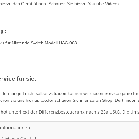
ierzu das Gerät öffnen. Schauen Sie hierzu Youtube Videos.
g :
kku für Nintendo Switch Modell HAC-003
rvice für sie:
ch den Eingriff nicht selber zutrauen können wir diesen Service gerne für
ieren sie uns hierfür.....oder schauen Sie in unseren Shop. Dort finden 
bot unterliegt der Differenzbesteuerung nach § 25a UStG. Die Um
rinformationen:
:
Nintendo Co., Ltd.