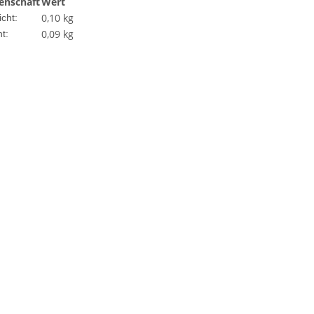
enschaft
Wert
0,10 kg
cht:
0,09
kg
t: