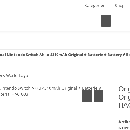
Kategorien
Shop
inal Nintendo Switch Akku 4310mAh Original # Batterie # Battery # B
Ori
Ori
HA
Arti
GTIN: