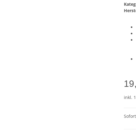
Kateg
Herste
19
inkl. 
Sofor