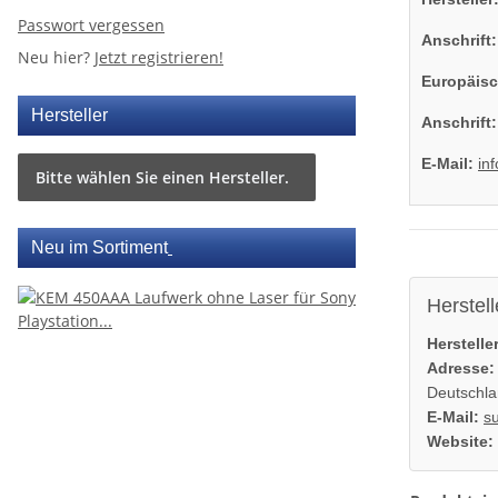
Passwort vergessen
Anschrift:
Neu hier?
Jetzt registrieren!
Europäisc
Hersteller
Anschrift:
E-Mail:
in
Bitte wählen Sie einen Hersteller.
Neu im Sortiment
Herstell
Hersteller
Adresse:
Deutschl
E-Mail:
s
Website: