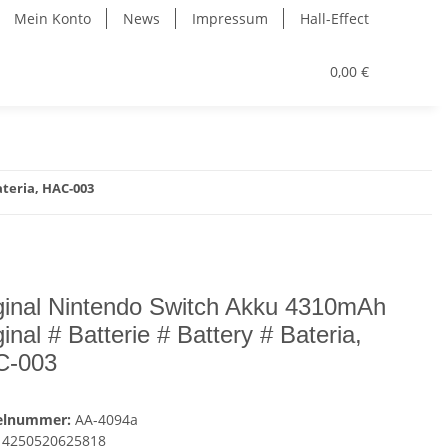
Mein Konto
News
Impressum
Hall-Effect
0,00 €
ateria, HAC-003
ginal Nintendo Switch Akku 4310mAh
ginal # Batterie # Battery # Bateria,
C-003
kelnummer:
AA-4094a
4250520625818