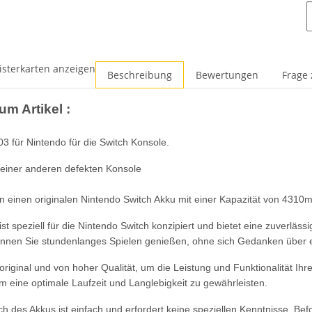
isterkarten anzeigen
Beschreibung
Bewertungen
Frage 
um Artikel :
 für Nintendo für die Switch Konsole.
einer anderen defekten Konsole
n einen originalen Nintendo Switch Akku mit einer Kapazität von 4310
ist speziell für die Nintendo Switch konzipiert und bietet eine zuverläs
nen Sie stundenlanges Spielen genießen, ohne sich Gedanken über 
 original und von hoher Qualität, um die Leistung und Funktionalität Ihr
um eine optimale Laufzeit und Langlebigkeit zu gewährleisten.
h des Akkus ist einfach und erfordert keine speziellen Kenntnisse. Bef