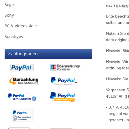
Sega
nach gängig
Sony
Bitte beacht
selbst und a
PC & Videospiele
Nutzen Sie d
Sonstiges
dem original
Hinweis: Bitt
Zahlungsarten
Hinweis: Wir
ordnungsge
Hinweis: Die
Verpassen Si
4310mAh (HA
- 3,7 V, 431
- original vo
- getestet u