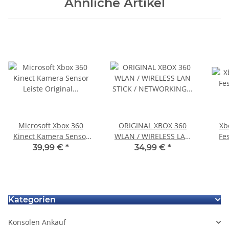
Ähnliche Artikel
Microsoft Xbox 360
ORIGINAL XBOX 360
Xb
Kinect Kamera Sensor
WLAN / WIRELESS LAN
Fe
Leiste Original Microsoft
STICK / NETWORKING
39,99 €
*
34,99 €
*
*gebraucht
ADAPTER in WEISS
Kategorien
Konsolen Ankauf