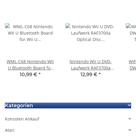
WML-C68 Nintendo WII
Nintendo Wii U DVD-
WIF
U Bluetooth Board für
Laufwerk RAF3700a
DW
Wii U Nintendo Ersatz
Optical Disc
10,99 €
*
12,99 €
*
Modul
Replacement DVD Drive
defekt
Kategorien
Konsolen Ankauf
Atari