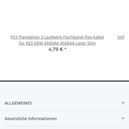
PS3 Playstation 3 Laufwerk Flachband Flex Kabel
SONY 
für KES KEM 450DAA 450EAA Laser Slim
4,79 €
*
ALLGEMEINES
Gesetzliche Informationen