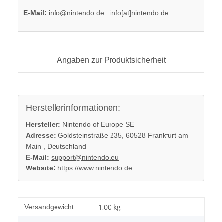
E-Mail:
info@nintendo.de
info[at]nintendo.de
Angaben zur Produktsicherheit
Herstellerinformationen:
Hersteller:
Nintendo of Europe SE
Adresse:
Goldsteinstraße 235, 60528 Frankfurt am
Main , Deutschland
E-Mail:
support@nintendo.eu
Website:
https://www.nintendo.de
Produkteigenschaft
Wert
1,00 kg
Versandgewicht: