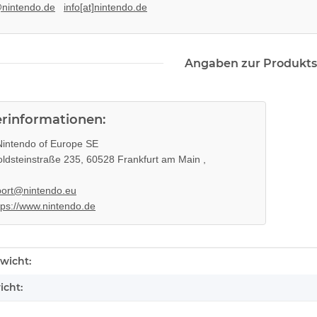
@nintendo.de
info[at]nintendo.de
Angaben zur Produkts
erinformationen:
intendo of Europe SE
ldsteinstraße 235, 60528 Frankfurt am Main ,
ort@nintendo.eu
tps://www.nintendo.de
enschaft
wicht:
icht: