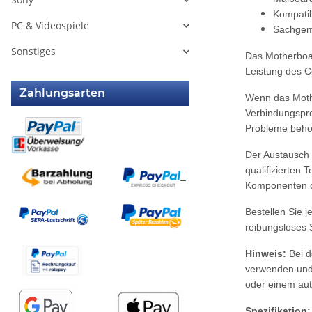
Kompatib
PC & Videospiele
Sachgemä
Sonstiges
Das Motherboar
Leistung des Co
Zahlungsarten
Wenn das Mothe
Verbindungspro
Probleme behob
Der Austausch 
qualifizierten
Komponenten or
Bestellen Sie 
reibungsloses S
Hinweis:
Bei d
verwenden und 
oder einem aut
Spezifikation: