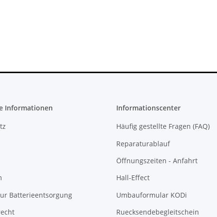
H-2016A
FW 6.72 CFW fähig - 500GB CUH-
Watt - 12V -
2016A
360 Sl
233,99 €
*
23
e Informationen
Informationscenter
tz
Häufig gestellte Fragen (FAQ)
Reparaturablauf
Öffnungszeiten - Anfahrt
m
Hall-Effect
ur Batterieentsorgung
Umbauformular KODi
recht
Ruecksendebegleitschein