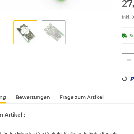
27
inkl. 
So
Loadin
ung
Bewertungen
Frage zum Artikel
 Artikel :
 für den linkenJoy-Con Controler für Nintendo Switch Konsole