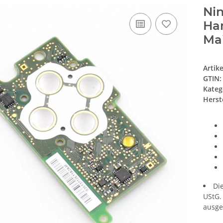
Nin
Han
Ma
Artik
GTIN:
Kateg
Herste
Di
UStG.
ausge