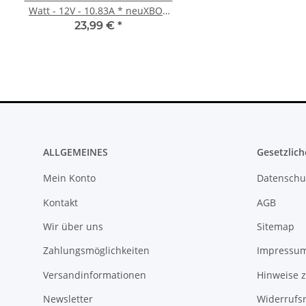
Watt - 12V - 10.83A * neuXBOX
FW 5.05 - 500GB CU
360 Slim Netzteil
23,99 €
*
279,99 €
*
ALLGEMEINES
Gesetzlich
Mein Konto
Datenschu
Kontakt
AGB
Wir über uns
Sitemap
Zahlungsmöglichkeiten
Impressu
Versandinformationen
Hinweise z
Newsletter
Widerrufs