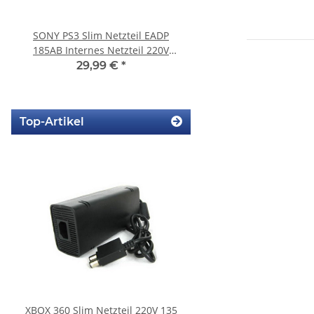
SONY PS3 Slim Netzteil EADP
Sony Playstation 3 KE
185AB Internes Netzteil 220V
Laufwerk ohne Laser - 
gerbaucht
Eratzteilspend
29,99 €
*
14,99 €
*
Top-Artikel
XBOX 360 Slim Netzteil 220V 135
SONY PlayStation 4™ 