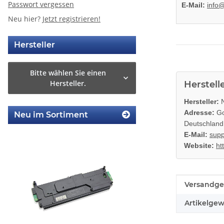
Passwort vergessen
E-Mail:
info
Neu hier?
Jetzt registrieren!
Hersteller
Bitte wählen Sie einen
Hersteller.
Herstell
Hersteller:
N
Adresse:
Go
Neu im Sortiment
Deutschland
E-Mail:
supp
Website:
ht
Produkteig
Wert
Versandge
Artikelgew