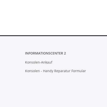
 10.83A * neuXBOX
FW 5.05 - 500GB CUH-2016A
FW 
im Netzteil
,99 €
*
279,99 €
*
INFORMATIONSCENTER 2
Konsolen-Ankauf
Konsolen - Handy Reparatur Formular