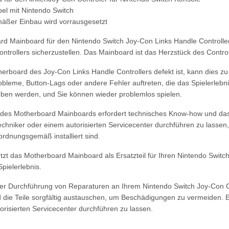
el mit Nintendo Switch
ßer Einbau wird vorrausgesetzt
d Mainboard für den Nintendo Switch Joy-Con Links Handle Controller is
ntrollers sicherzustellen. Das Mainboard ist das Herzstück des Control
rboard des Joy-Con Links Handle Controllers defekt ist, kann dies z
bleme, Button-Lags oder andere Fehler auftreten, die das Spielerleb
en werden, und Sie können wieder problemlos spielen.
des Motherboard Mainboards erfordert technisches Know-how und das
 Techniker oder einem autorisierten Servicecenter durchführen zu lasse
dnungsgemäß installiert sind.
jetzt das Motherboard Mainboard als Ersatzteil für Ihren Nintendo Swit
pielerlebnis.
er Durchführung von Reparaturen an Ihrem Nintendo Switch Joy-Con Cont
die Teile sorgfältig austauschen, um Beschädigungen zu vermeiden. Es
orisierten Servicecenter durchführen zu lassen.