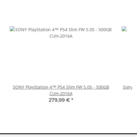
SONY PlayStation 4™ PS4 Slim FW 5.05 - 500GB
Sony Pl
CUH-2016A
279,99 €
*