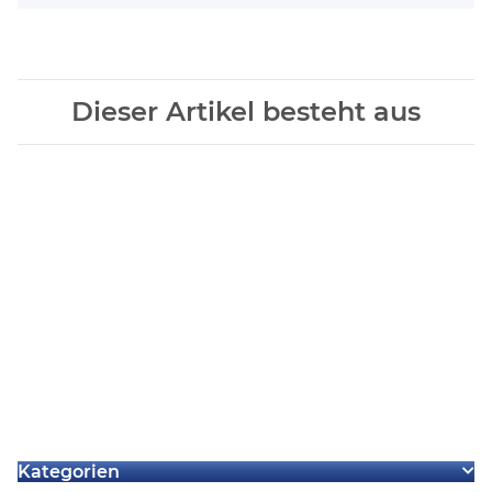
Dieser Artikel besteht aus
2x
Nintendo Switch 1 x
interner Lautsprecher
Original Ersatzteil neu
4,99 €
*
Kategorien