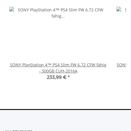
SONY PlayStation 4™ PS4 Slim FW 6.72 CFW fähig
SONY P
- 500GB CUH-2016A
233,99 €
*