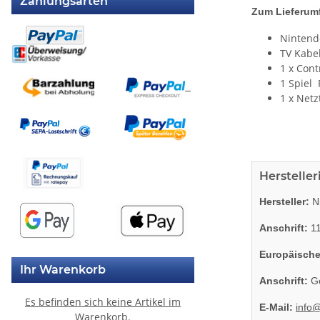
Zahlungsarten
Zum Lieferum
Nintend
TV Kabel
1 x Cont
1 Spiel
1 x Netz
Herstelle
Hersteller:
Ni
Anschrift:
11
Europäische
Ihr Warenkorb
Anschrift:
Go
Es befinden sich keine Artikel im
E-Mail:
info
Warenkorb.