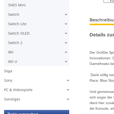
SNES Mini
Switch
weitere Regis
Beschreib
Switch Lite
Switch OLED
Details zum
Switch 2
Wii
Der Größte Spi
Innovationen. D
Wii U
Gamefreaks be
Sega
Dank völlig ne
Sony
Race: Blue Sto
PC & Videospiele
Und gemeinsam 
sich sogar der
Sonstiges
dient hier zusä
die Konsole, ei