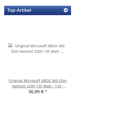
Top-Artikel
Original Microsoft XBOX 360 Slim
SONY PlayStation 4™ 
Netzteil 220V 135 Watt - 12V -
FW 6.72 CFW fähig - 5
10.83A * gebraucht
2016A
36,99 €
*
233,99 €
*