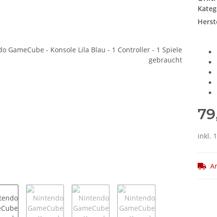
Kateg
Herste
79
inkl. 
Ar