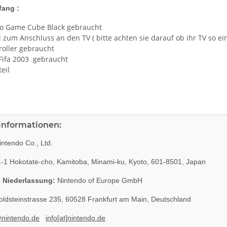
fang :
o Game Cube Black gebraucht
 zum Anschluss an den TV ( bitte achten sie darauf ob ihr TV so ei
roller gebraucht
 Fifa 2003 gebraucht
teil
rinformationen:
ntendo Co., Ltd.
-1 Hokotate-cho, Kamitoba, Minami-ku, Kyoto, 601-8501, Japan
 Niederlassung:
Nintendo of Europe GmbH
ldsteinstrasse 235, 60528 Frankfurt am Main, Deutschland
@nintendo.de
info[at]nintendo.de