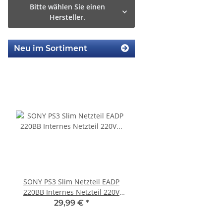
Bitte wählen Sie einen
Hersteller.
Neu im Sortiment
SONY PS3 Slim Netzteil EADP
Sony Playstation 3 
220BB Internes Netzteil 220V
450EAA PS3 Schlitten o
gebraucht
Blu-Ray Laufwerk
29,99 €
*
12,99 €
*