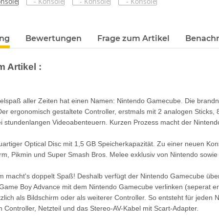
terkarten anzeigen
ung
Bewertungen
Frage zum Artikel
Benachr
 Artikel :
elspaß aller Zeiten hat einen Namen: Nintendo Gamecube. Die brandn
er ergonomisch gestaltete Controller, erstmals mit 2 analogen Sticks, 
i stundenlangen Videoabenteuern. Kurzen Prozess macht der Nintend
uartiger Optical Disc mit 1,5 GB Speicherkapazität. Zu einer neuen Kon
rm, Pikmin und Super Smash Bros. Melee exklusiv von Nintendo sowie 
macht's doppelt Spaß! Deshalb verfügt der Nintendo Gamecube über An
 Game Boy Advance mit dem Nintendo Gamecube verlinken (seperat erhä
tzlich als Bildschirm oder als weiterer Controller. So entsteht für jed
n Controller, Netzteil und das Stereo-AV-Kabel mit Scart-Adapter.