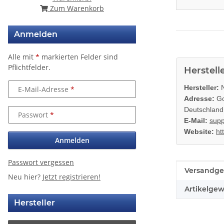
Zum Warenkorb
Anmelden
Alle mit
*
markierten Felder sind
Pflichtfelder.
Herstell
Hersteller:
N
E-Mail-Adresse
Adresse:
Go
Deutschland
Passwort
E-Mail:
supp
Website:
ht
Anmelden
Passwort vergessen
Produkteig
Wert
Versandge
Neu hier?
Jetzt registrieren!
Artikelgew
Hersteller